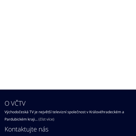
O VČTV
Východočeská TV je největší televizní společnost v Královéhradeckém a
Pardubickém kraji...
(číst více)
Kontaktujte nás