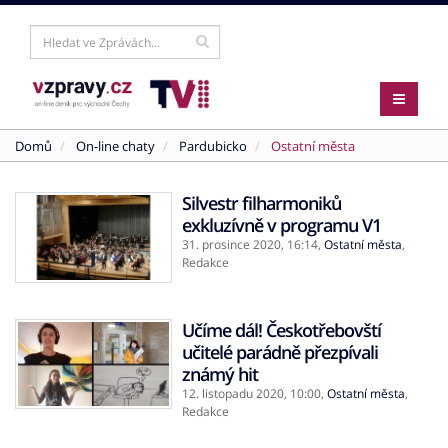
Domů
On-line chaty
Pardubicko
Ostatní města
Silvestr filharmoniků
exkluzívně v programu V1
31. prosince 2020,
16:14
,
Ostatní města
,
Redakce
Učíme dál! Českotřebovští
učitelé parádně přezpívali
známý hit
12. listopadu 2020,
10:00
,
Ostatní města
,
Redakce