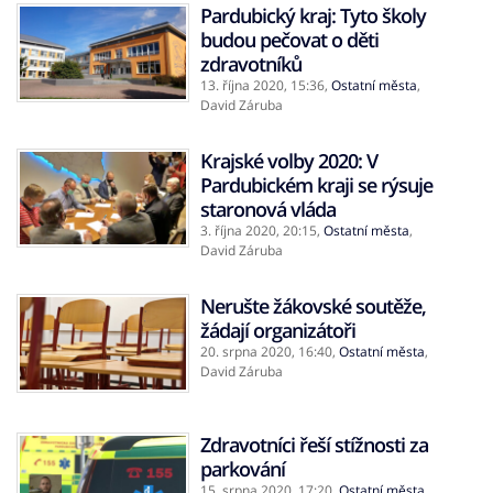
Pardubický kraj: Tyto školy
budou pečovat o děti
zdravotníků
13. října 2020,
15:36
,
Ostatní města
,
David Záruba
Krajské volby 2020: V
Pardubickém kraji se rýsuje
staronová vláda
3. října 2020,
20:15
,
Ostatní města
,
David Záruba
Nerušte žákovské soutěže,
žádají organizátoři
20. srpna 2020,
16:40
,
Ostatní města
,
David Záruba
Zdravotníci řeší stížnosti za
parkování
15. srpna 2020,
17:20
,
Ostatní města
,