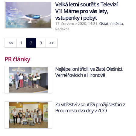
Velká letní soutěž s Televizí
V1! Máme pro vás lety,
vstupenky i pobyt
17. července 2020,
14:21
,
Ostatní města
,
Redakce
<<
1
2
3
>>
PR články
Nejlépe loni třídili ve Zlaté Olešnici,
Vernéřovicích a Hronově
Za vítězství v soutěži prožijí šesťáci z
Broumova dva dny v ZOO