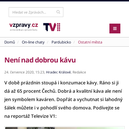
Domů
On-line chaty
Pardubicko
Ostatní města
Není nad dobrou kávu
24. července 2020,
15:23,
Hradec Králové
,
Redakce
V době prázdnin stoupá i konzumace kávy. Ráno si ji
dá až 65 procent Čechů. Dobrá a kvalitní káva ale není
jen symbolem kaváren. Dopřát a vychutnat si lahodný
šálek můžete i v pohodlí svého domova. Podívejte se
na reportáž Televize V1: