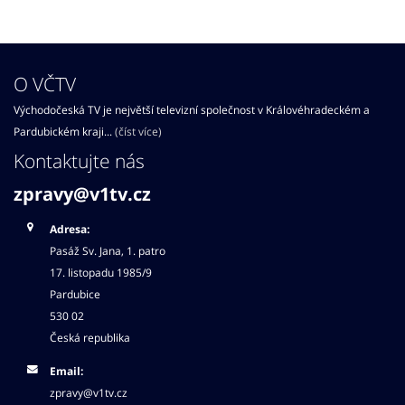
O VČTV
Východočeská TV je největší televizní společnost v Královéhradeckém a
Pardubickém kraji...
(číst více)
Kontaktujte nás
zpravy@v1tv.cz
Adresa:
Pasáž Sv. Jana, 1. patro
17. listopadu 1985/9
Pardubice
530 02
Česká republika
Email:
zpravy@v1tv.cz