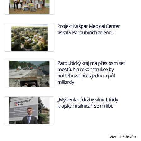
Projekt Kašpar Medical Center
získal v Pardubicích zelenou
Pardubický kraj má přes osm set
mostů. Na rekonstrukce by
potřeboval přes jednu a půl
miliardy
„Myšlenka údržby silnic I. třídy
krajskými silničáři se mi líbí.“
Více PR článků