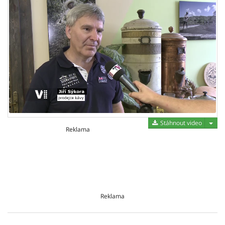
Stáh
Stáhnout video
Reklama
Reklama