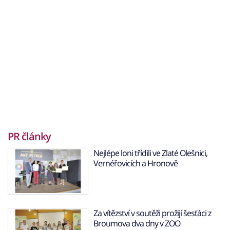
PR články
Nejlépe loni třídili ve Zlaté Olešnici,
Vernéřovicích a Hronově
Za vítězství v soutěži prožijí šesťáci z
Broumova dva dny v ZOO