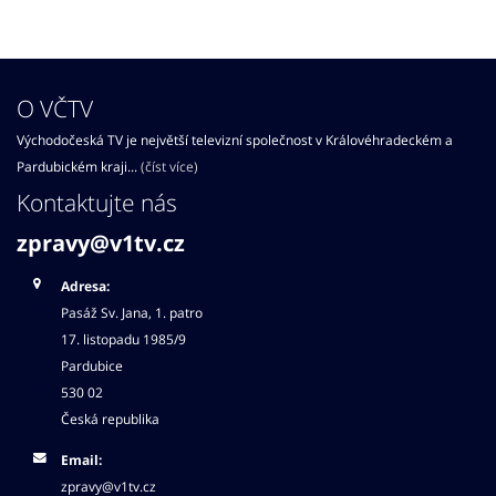
O VČTV
Východočeská TV je největší televizní společnost v Královéhradeckém a
Pardubickém kraji...
(číst více)
Kontaktujte nás
zpravy@v1tv.cz
Adresa:
Pasáž Sv. Jana, 1. patro
17. listopadu 1985/9
Pardubice
530 02
Česká republika
Email:
zpravy@v1tv.cz