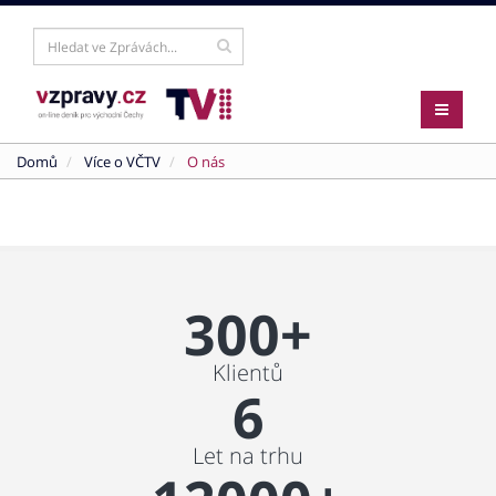
Domů
Více o VČTV
O nás
300+
Klientů
6
Let na trhu