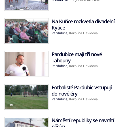
Na Kuňce rozkvetla divadelní
Kytice
Pardubice
,
Karolína Davidová
Pardubice mají tři nové
Tahouny
Pardubice
,
Karolína Davidová
Fotbalisté Pardubic vstupují
do nové éry
Pardubice
,
Karolína Davidová
Náměstí republiky se navrátí
pěším