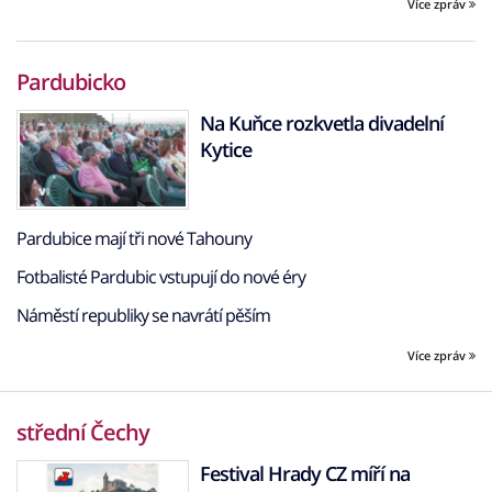
Více zpráv
Pardubicko
Na Kuňce rozkvetla divadelní
Kytice
Pardubice mají tři nové Tahouny
Fotbalisté Pardubic vstupují do nové éry
Náměstí republiky se navrátí pěším
Více zpráv
střední Čechy
Festival Hrady CZ míří na