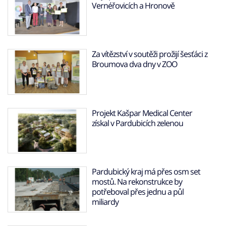
Vernéřovicích a Hronově
Za vítězství v soutěži prožijí šesťáci z
Broumova dva dny v ZOO
Projekt Kašpar Medical Center
získal v Pardubicích zelenou
Pardubický kraj má přes osm set
mostů. Na rekonstrukce by
potřeboval přes jednu a půl
miliardy