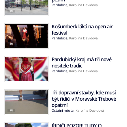
Pardubice
,
Karolína Davidová
Košumberk láká na open air
festival
Pardubice
,
Karolína Davidová
Pardubický kraj má tři nové
nositele tradic
Pardubice
,
Karolína Davidová
Tři dopravní stavby, kde musí
být řidiči v Moravské Třebové
opatrní
Ostatní města
,
Karolína Davidová
ŘIDIČI POZOR! TUDY O