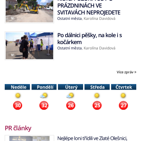
PRÁZDNINÁCH VE
SVITAVÁCH NEPROJEDETE
Ostatní města
,
Karolína Davidová
Po dálnici pěšky, na kole i s
kočárkem
Ostatní města
,
Karolína Davidová
Více zpráv
PR články
Nejlépe loni třídili ve Zlaté Olešnici,