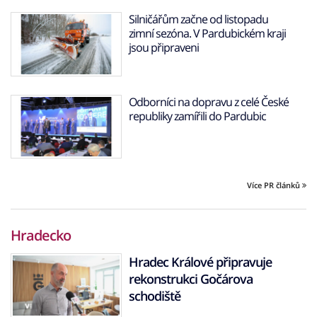
Silničářům začne od listopadu
zimní sezóna. V Pardubickém kraji
jsou připraveni
Odborníci na dopravu z celé České
republiky zamířili do Pardubic
Více PR článků
Hradecko
Hradec Králové připravuje
rekonstrukci Gočárova
schodiště