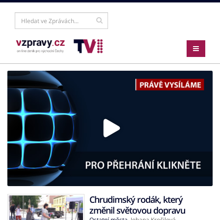
Chrudimský rodák, který
změnil světovou dopravu
Ostatní města
,
Johana Kročilová