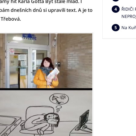
ámý hit Karla Gotta Být stále mlád. I
ŘIDIČI
ám dnešních dnů si upravili text. A je to
NEPRO
 Třebová.
Na Kuňc