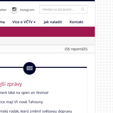
itter
instagram
ama
Více o VČTV
Jak naladit
Kontakt
(56 reportáží)
jší zprávy
rk láká na open air festival
ice mají tři nové Tahouny
mský rodák, který změnil světovou dopravu