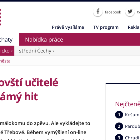
facebook
tw
Právě vysíláme
TV program
Rekl
chaty
Nabídka práce
icko
střední Čechy
města
vští učitelé
námý hit
Nejčteně
Košumbe
málokomu do zpěvu. Ale vykládejte to
Pardub
ské Třebové. Během vymýšlení on-line
Chrudi