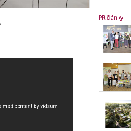
PR články
a