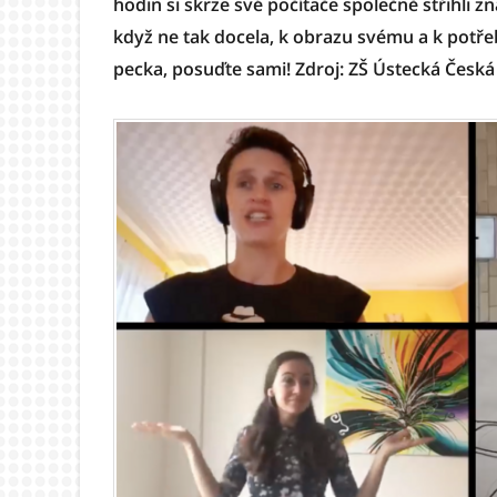
hodin si skrze své počítače společně střihli zn
když ne tak docela, k obrazu svému a k potřeb
pecka, posuďte sami! Zdroj: ZŠ Ústecká Česká