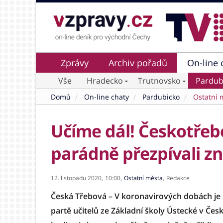
Zprávy
Archiv pořadů
On-line 
Vše
Hradecko
Trutnovsko
Pardub
Domů
On-line chaty
Pardubicko
Ostatní 
Učíme dál! Českotřebo
parádně přezpívali z
12. listopadu 2020,
10:00,
Ostatní města
,
Redakce
Česká Třebová – V koronavirových dobách je 
partě učitelů ze Základní školy Ústecké v Če