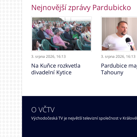
Nejnovější zprávy Pardubicko
3. srpna 2026,
16:13
3. srpna 2026,
16:13
Na Kuňce rozkvetla
Pardubice maj
divadelní Kytice
Tahouny
O VČTV
Východočeská TV je největší televizní společnost v Králov