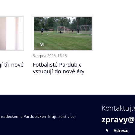
3. srpna 2026,
16:13
í tři nové
Fotbalisté Pardubic
vstupují do nové éry
Kontaktujt
éhradeckém a Pardubickém kraji...
(číst více)
zpravy@
Adresa: