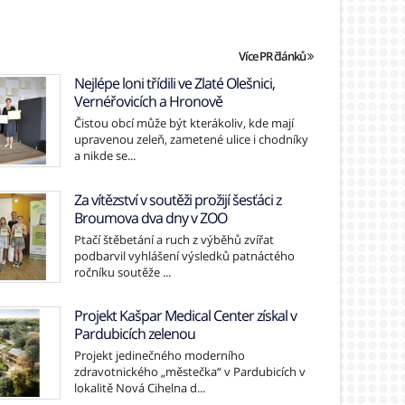
Více PR článků
Nejlépe loni třídili ve Zlaté Olešnici,
Vernéřovicích a Hronově
Čistou obcí může být kterákoliv, kde mají
upravenou zeleň, zametené ulice i chodníky
a nikde se...
Za vítězství v soutěži prožijí šesťáci z
Broumova dva dny v ZOO
Ptačí štěbetání a ruch z výběhů zvířat
podbarvil vyhlášení výsledků patnáctého
ročníku soutěže ...
Projekt Kašpar Medical Center získal v
Pardubicích zelenou
Projekt jedinečného moderního
zdravotnického „městečka“ v Pardubicích v
lokalitě Nová Cihelna d...