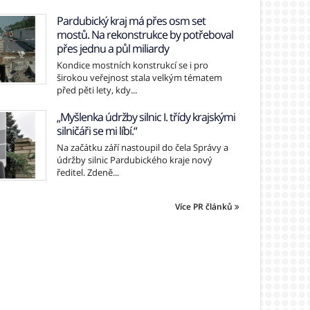
Pardubický kraj má přes osm set
mostů. Na rekonstrukce by potřeboval
přes jednu a půl miliardy
Kondice mostních konstrukcí se i pro
širokou veřejnost stala velkým tématem
před pěti lety, kdy...
„Myšlenka údržby silnic I. třídy krajskými
silničáři se mi líbí.“
Na začátku září nastoupil do čela Správy a
údržby silnic Pardubického kraje nový
ředitel. Zdeně...
Více PR článků