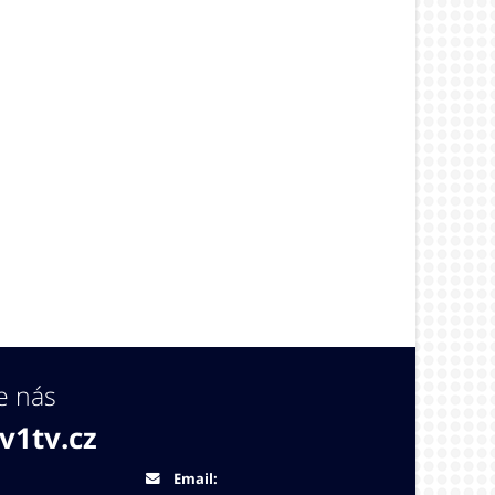
e nás
v1tv.cz
Email: