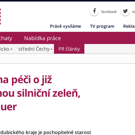
facebook
tw
Právě vysíláme
TV program
Rekl
chaty
Nabídka práce
icko
střední Čechy
PR články
a péči o již
u silniční zeleň,
auer
dubického kraje je pochopitelně starost