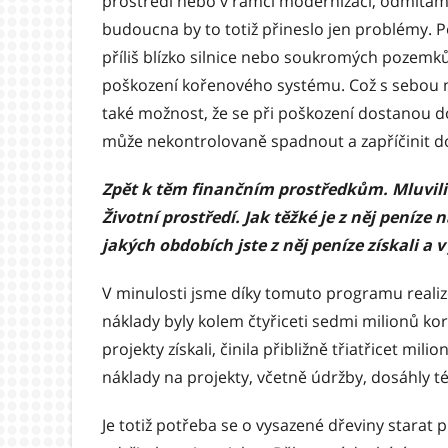
prostředí nebo v rámci modernizací, odmítá
budoucna by to totiž přineslo jen problémy. 
příliš blízko silnice nebo soukromých pozemků, 
poškození kořenového systému. Což s sebou 
také možnost, že se při poškození dostanou 
může nekontrolovaně spadnout a zapříčinit 
Zpět k těm finančním prostředkům. Mluvil
Životní prostředí. Jak těžké je z něj peníze
jakých obdobích jste z něj peníze získali a
V minulosti jsme díky tomuto programu realizov
náklady byly kolem čtyřiceti sedmi milionů ko
projekty získali, činila přibližně třiatřicet mi
náklady na projekty, včetně údržby, dosáhly t
Je totiž potřeba se o vysazené dřeviny starat