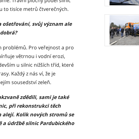
e. Travní plochy podél silnic
ou to tisíce metrů čtverečných.
 ošetřování, svůj význam ale
 dobrá?
 problémů. Pro veřejnost a pro
írňuje větrnou i vodní erozi,
evším u silnic nižších tříd, které
sy. Každý z nás ví, že je
jejím sousedství zeleň.
akzvaně zdědili, sami je také
nic, při rekonstrukci těch
 alejí. Kolik nových stromů se
vě a údržbě silnic Pardubického