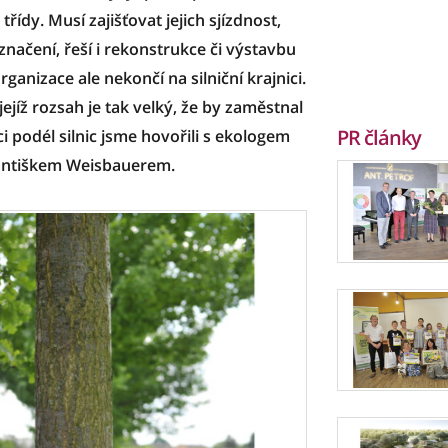
 třídy. Musí zajišťovat jejich sjízdnost,
značení, řeší i rekonstrukce či výstavbu
nizace ale nekončí na silniční krajnici.
jejíž rozsah je tak velký, že by zaměstnal
PR články
 podél silnic jsme hovořili s ekologem
rantiškem Weisbauerem.