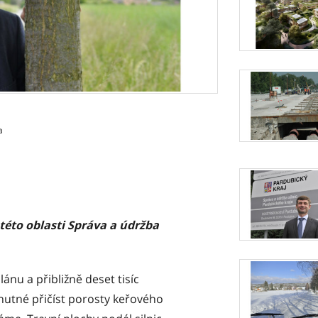
a
této oblasti Správa a údržba
ánu a přibližně deset tisíc
nutné přičíst porosty keřového