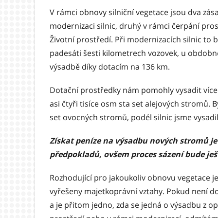
V rámci obnovy silniční vegetace jsou dva zása
modernizaci silnic, druhý v rámci čerpání p
Životní prostředí. Při modernizacích silnic to
padesáti šesti kilometrech vozovek, u obdobn
výsadbě díky dotacím na 136 km.
Dotační prostředky nám pomohly vysadit více 
asi čtyři tisíce osm sta set alejových stromů. B
set ovocných stromů, podél silnic jsme vysadili
Získat peníze na výsadbu nových stromů je 
předpokladů, ovšem proces sázení bude ještě
Rozhodující pro jakoukoliv obnovu vegetace je 
vyřešeny majetkoprávní vztahy. Pokud není do
a je přitom jedno, zda se jedná o výsadbu z 