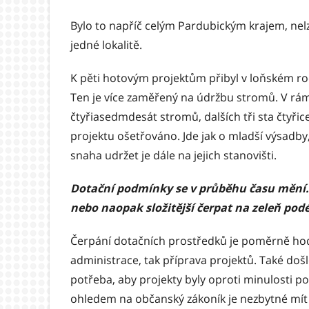
Bylo to napříč celým Pardubickým krajem, nelz
jedné lokalitě.
K pěti hotovým projektům přibyl v loňském roc
Ten je více zaměřený na údržbu stromů. V rámc
čtyřiasedmdesát stromů, dalších tři sta čtyř
projektu ošetřováno. Jde jak o mladší výsadby, 
snaha udržet je dále na jejich stanovišti.
Dotační podmínky se v průběhu času mění. 
nebo naopak složitější čerpat na zeleň podé
Čerpání dotačních prostředků je poměrně hodn
administrace, tak příprava projektů. Také došlo
potřeba, aby projekty byly oproti minulosti p
ohledem na občanský zákoník je nezbytné mít 