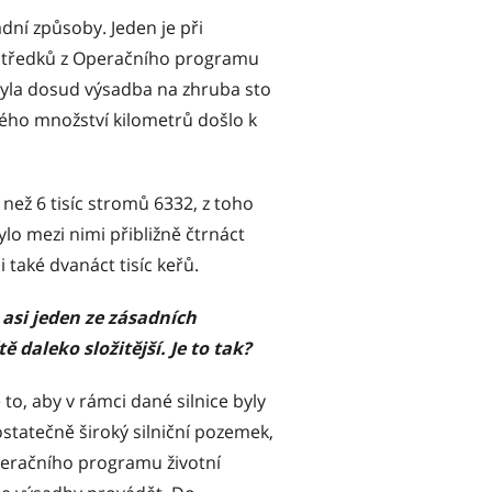
dní způsoby. Jeden je při
rostředků z Operačního programu
 byla dosud výsadba na zhruba sto
ého množství kilometrů došlo k
než 6 tisíc stromů 6332, z toho
ylo mezi nimi přibližně čtrnáct
 také dvanáct tisíc keřů.
asi jeden ze zásadních
 daleko složitější. Je to tak?
to, aby v rámci dané silnice byly
statečně široký silniční pozemek,
operačního programu životní