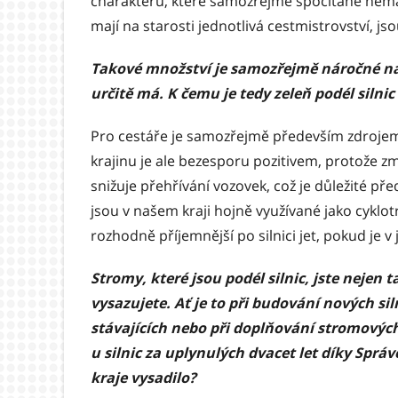
charakteru, které samozřejmě spočítané nemám
mají na starosti jednotlivá cestmistrovství, js
Takové množství je samozřejmě náročné na
určitě má. K čemu je tedy zeleň podél silnic
Pro cestáře je samozřejmě především zdrojem
krajinu je ale bezesporu pozitivem, protože zm
snižuje přehřívání vozovek, což je důležité před
jsou v našem kraji hojně využívané jako cyklotra
rozhodně příjemnější po silnici jet, pokud je v 
Stromy, které jsou podél silnic, jste nejen t
vysazujete. Ať je to při budování nových sil
stávajících nebo při doplňování stromových
u silnic za uplynulých dvacet let díky Sprá
kraje vysadilo?