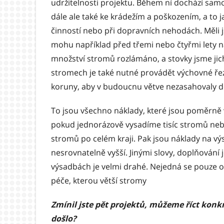
udržitelnosti projektu. Během ní dochází sa
dále ale také ke krádežím a poškozením, a to
činností nebo při dopravních nehodách. Měli j
mohu například před třemi nebo čtyřmi lety ná
množství stromů rozlámáno, a stovky jsme jic
stromech je také nutné provádět výchovné ře
koruny, aby v budoucnu větve nezasahovaly do
To jsou všechno náklady, které jsou poměrně v
pokud jednorázově vysadíme tisíc stromů ne
stromů po celém kraji. Pak jsou náklady na 
nesrovnatelně vyšší. Jinými slovy, doplňování
výsadbách je velmi drahé. Nejedná se pouze o 
péče, kterou větší stromy
Zmínil jste pět projektů, můžeme říct konk
došlo?