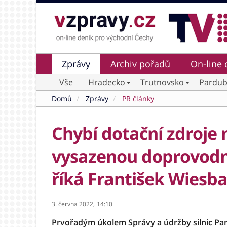
Zprávy
Archiv pořadů
On-line 
Vše
Hradecko
Trutnovsko
Pardub
Domů
Zprávy
PR články
Chybí dotační zdroje n
vysazenou doprovodno
říká František Wiesb
3. června 2022,
14:10
Prvořadým úkolem Správy a údržby silnic Par