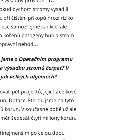
me výsadby provádět. Do
Pokud bychom stromy vysadili
při čištění příkopů hrozí riziko
nese samozřejmě sankce, ale
do kořenů patogeny hub a strom
dopravní nehodu.
i jsme o Operačním programu
 na výsadbu stromů čerpat? V
 v jak velkých objemech?
ali pět projektů, jejichž celkové
run. Dotace, kterou jsme na tyto
lionů korun. V současné době už ale
éměř šedesát čtyři miliony korun.
 přinejmenším po celou dobu