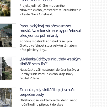
Projekt jedinečného moderního
zdravotnického „městečka“ v Pardubicích v
lokalitě Nová Cihelna d...
Pardubický kraj má přes osm set
mostů. Na rekonstrukce by potřeboval
přes jednu a půl miliardy
Kondice mostních konstrukcí se i pro
širokou veřejnost stala velkým tématem
před pěti lety, kdy...
„Myšlenka údržby silnic I. třídy krajskými
silničáři se mi líbí.“
Na začátku září nastoupil do čela Správy a
údržby silnic Pardubického kraje nový
ředitel. Zdeně...
Zima: čas, kdy silničáři bojují za naše
bezpečné cesty
Obléknout se, ve kteroukoliv denní nebo
noční hodinu připravit do akce