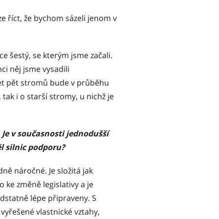
e říct, že bychom sázeli jenom v
e šestý, se kterým jsme začali.
i něj jsme vysadili
icet pět stromů bude v průběhu
tak i o starší stromy, u nichž je
Je v současnosti jednodušší
l silnic podporu?
ě náročné. Je složitá jak
 ke změně legislativy a je
odstatně lépe připraveny. S
vyřešené vlastnické vztahy,