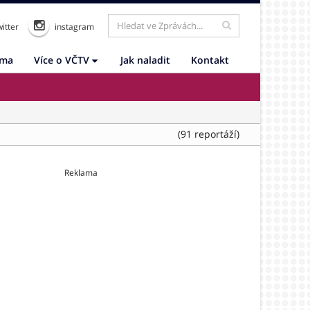
itter
instagram
ama
Více o VČTV
Jak naladit
Kontakt
(91 reportáží)
Reklama