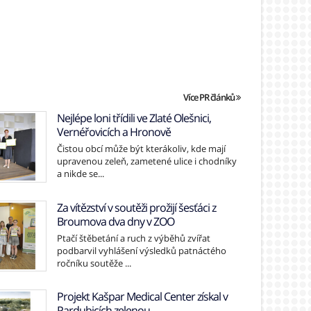
Více PR článků
Nejlépe loni třídili ve Zlaté Olešnici,
Vernéřovicích a Hronově
Čistou obcí může být kterákoliv, kde mají
upravenou zeleň, zametené ulice i chodníky
a nikde se...
Za vítězství v soutěži prožijí šesťáci z
Broumova dva dny v ZOO
Ptačí štěbetání a ruch z výběhů zvířat
podbarvil vyhlášení výsledků patnáctého
ročníku soutěže ...
Projekt Kašpar Medical Center získal v
Pardubicích zelenou