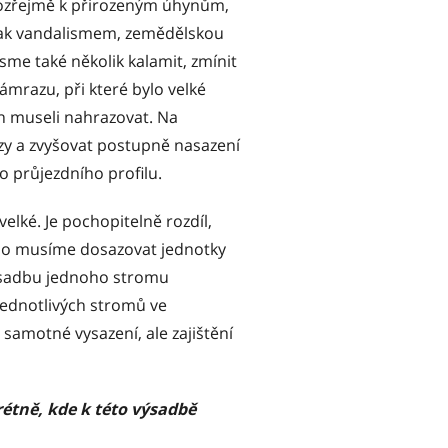
mozřejmě k přirozeným úhynům,
 jak vandalismem, zemědělskou
sme také několik kalamit, zmínit
mrazu, při které bylo velké
h museli nahrazovat. Na
zy a zvyšovat postupně nasazení
 průjezdního profilu.
elké. Je pochopitelně rozdíl,
bo musíme dosazovat jednotky
výsadbu jednoho stromu
 jednotlivých stromů ve
samotné vysazení, ale zajištění
rétně, kde k této výsadbě