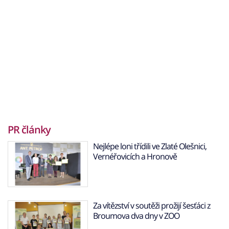
PR články
Nejlépe loni třídili ve Zlaté Olešnici,
Vernéřovicích a Hronově
Za vítězství v soutěži prožijí šesťáci z
Broumova dva dny v ZOO