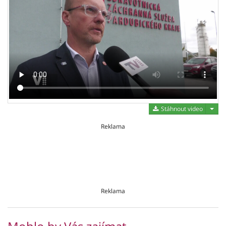
Stáh
Stáhnout video
Reklama
Reklama