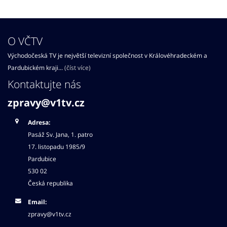
O VČTV
Východočeská TV je největší televizní společnost v Královéhradeckém a
Pardubickém kraji...
(číst více)
Kontaktujte nás
zpravy@v1tv.cz
Adresa:
Pasáž Sv. Jana, 1. patro
17. listopadu 1985/9
Pardubice
530 02
Česká republika
Email:
zpravy@v1tv.cz