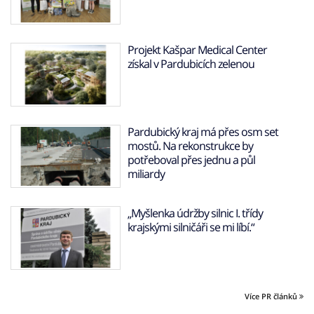
Projekt Kašpar Medical Center
získal v Pardubicích zelenou
Pardubický kraj má přes osm set
mostů. Na rekonstrukce by
potřeboval přes jednu a půl
miliardy
„Myšlenka údržby silnic I. třídy
krajskými silničáři se mi líbí.“
Více PR článků