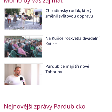
Mohlo by Vás zajímat
Chrudimský rodák, který
změnil světovou dopravu
Na Kuňce rozkvetla divadelní
Kytice
Pardubice mají tři nové
Tahouny
Nejnovější zprávy Pardubicko