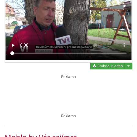
Stáh
Stáhnout video
Reklama
Reklama