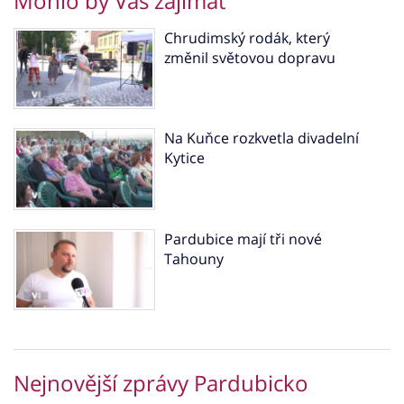
Mohlo by Vás zajímat
Chrudimský rodák, který
změnil světovou dopravu
Na Kuňce rozkvetla divadelní
Kytice
Pardubice mají tři nové
Tahouny
Nejnovější zprávy Pardubicko