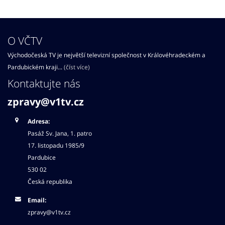
O VČTV
Východočeská TV je největší televizní společnost v Královéhradeckém a
Pardubickém kraji...
(číst více)
Kontaktujte nás
zpravy@v1tv.cz
Adresa:
Pasáž Sv. Jana, 1. patro
17. listopadu 1985/9
Pardubice
530 02
Česká republika
Email:
zpravy@v1tv.cz