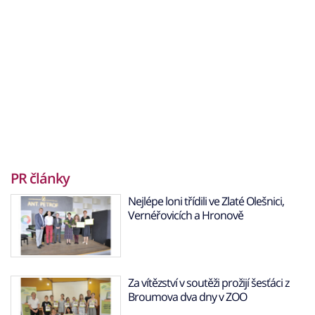
PR články
Nejlépe loni třídili ve Zlaté Olešnici,
Vernéřovicích a Hronově
Za vítězství v soutěži prožijí šesťáci z
Broumova dva dny v ZOO