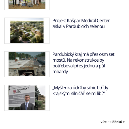
Projekt Kašpar Medical Center
získal v Pardubicích zelenou
Pardubický kraj má přes osm set
mostů. Na rekonstrukce by
potřeboval přes jednu a půl
miliardy
„Myšlenka údržby silnic I. třídy
krajskými silničáři se mi líbí.“
Více PR článků