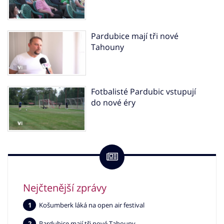
Pardubice mají tři nové
Tahouny
Fotbalisté Pardubic vstupují
do nové éry
Nejčtenější zprávy
Košumberk láká na open air festival
Pardubice mají tři nové Tahouny