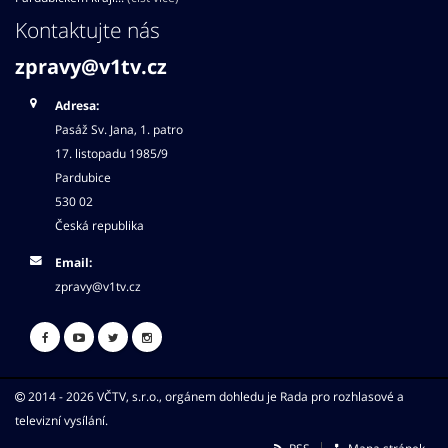
Kontaktujte nás
zpravy@v1tv.cz
Adresa:
Pasáž Sv. Jana, 1. patro
17. listopadu 1985/9
Pardubice
530 02
Česká republika
Email:
zpravy@v1tv.cz
2014 - 2026 VČTV, s.r.o., orgánem dohledu je Rada pro rozhlasové a
televizní vysílání.
RSS
Mapa stránek