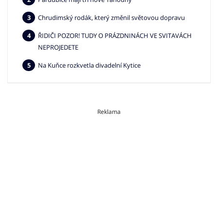
Chrudimský rodák, který změnil světovou dopravu
ŘIDIČI POZOR! TUDY O PRÁZDNINÁCH VE SVITAVÁCH
NEPROJEDETE
Na Kuňce rozkvetla divadelní Kytice
Reklama