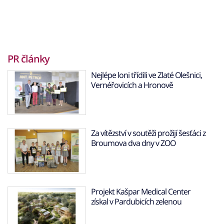
PR články
Nejlépe loni třídili ve Zlaté Olešnici,
Vernéřovicích a Hronově
Za vítězství v soutěži prožijí šesťáci z
Broumova dva dny v ZOO
Projekt Kašpar Medical Center
získal v Pardubicích zelenou