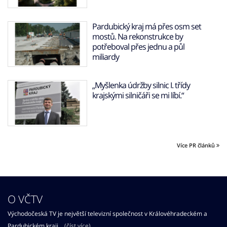
Pardubický kraj má přes osm set
mostů. Na rekonstrukce by
potřeboval přes jednu a půl
miliardy
„Myšlenka údržby silnic I. třídy
krajskými silničáři se mi líbí.“
Více PR článků
O VČTV
Východočeská TV je největší televizní společnost v Královéhradeckém a
Pardubickém kraji...
(číst více)