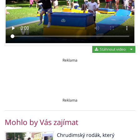
Stáh
Stáhnout video
Reklama
Reklama
Mohlo by Vás zajímat
Chrudimský rodák, který