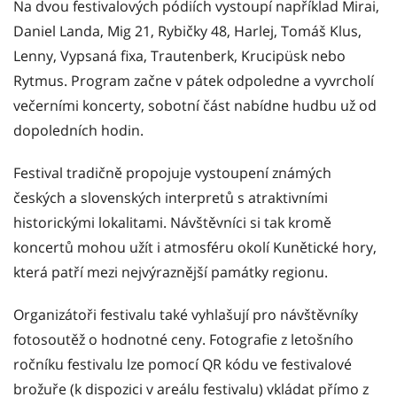
Na dvou festivalových pódiích vystoupí například Mirai,
Daniel Landa, Mig 21, Rybičky 48, Harlej, Tomáš Klus,
Lenny, Vypsaná fixa, Trautenberk, Krucipüsk nebo
Rytmus. Program začne v pátek odpoledne a vyvrcholí
večerními koncerty, sobotní část nabídne hudbu už od
dopoledních hodin.
Festival tradičně propojuje vystoupení známých
českých a slovenských interpretů s atraktivními
historickými lokalitami. Návštěvníci si tak kromě
koncertů mohou užít i atmosféru okolí Kunětické hory,
která patří mezi nejvýraznější památky regionu.
Organizátoři festivalu také vyhlašují pro návštěvníky
fotosoutěž o hodnotné ceny. Fotografie z letošního
ročníku festivalu lze pomocí QR kódu ve festivalové
brožuře (k dispozici v areálu festivalu) vkládat přímo z