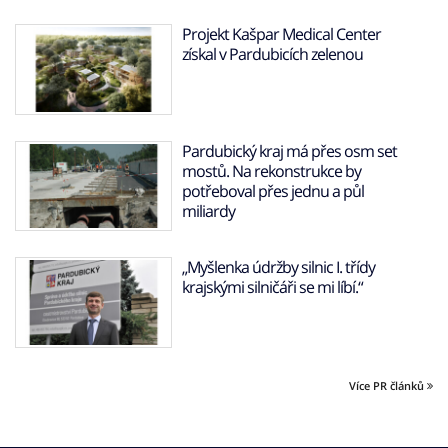
Projekt Kašpar Medical Center
získal v Pardubicích zelenou
Pardubický kraj má přes osm set
mostů. Na rekonstrukce by
potřeboval přes jednu a půl
miliardy
„Myšlenka údržby silnic I. třídy
krajskými silničáři se mi líbí.“
Více PR článků