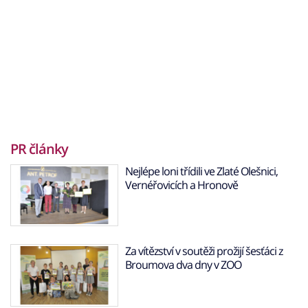
PR články
Nejlépe loni třídili ve Zlaté Olešnici,
Vernéřovicích a Hronově
Za vítězství v soutěži prožijí šesťáci z
Broumova dva dny v ZOO