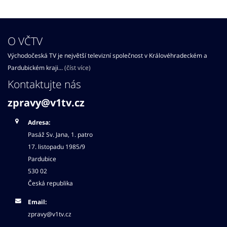
O VČTV
Východočeská TV je největší televizní společnost v Královéhradeckém a
Pardubickém kraji...
(číst více)
Kontaktujte nás
zpravy@v1tv.cz
Adresa:
Pasáž Sv. Jana, 1. patro
17. listopadu 1985/9
Pardubice
530 02
Česká republika
Email:
zpravy@v1tv.cz