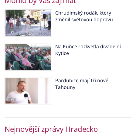
Mohlo by Vás zajímat
Chrudimský rodák, který
změnil světovou dopravu
Na Kuňce rozkvetla divadelní
Kytice
Pardubice mají tři nové
Tahouny
Nejnovější zprávy Hradecko