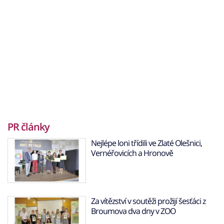
PR články
Nejlépe loni třídili ve Zlaté Olešnici,
Vernéřovicích a Hronově
Za vítězství v soutěži prožijí šesťáci z
Broumova dva dny v ZOO