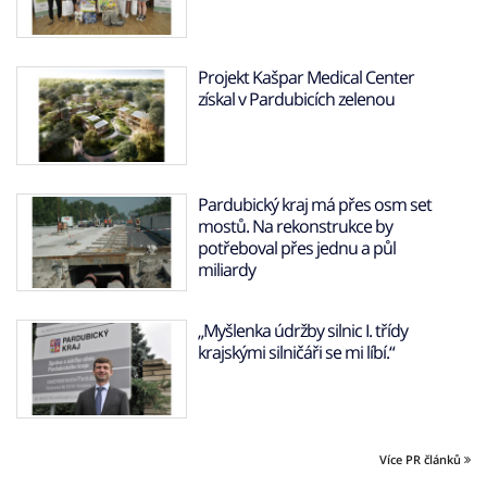
Projekt Kašpar Medical Center
získal v Pardubicích zelenou
Pardubický kraj má přes osm set
mostů. Na rekonstrukce by
potřeboval přes jednu a půl
miliardy
„Myšlenka údržby silnic I. třídy
krajskými silničáři se mi líbí.“
Více PR článků