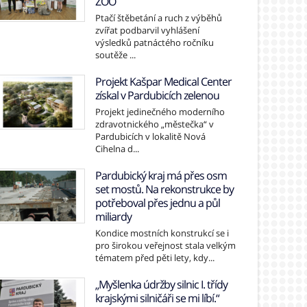
ZOO
Ptačí štěbetání a ruch z výběhů
zvířat podbarvil vyhlášení
výsledků patnáctého ročníku
soutěže ...
Projekt Kašpar Medical Center
získal v Pardubicích zelenou
Projekt jedinečného moderního
zdravotnického „městečka“ v
Pardubicích v lokalitě Nová
Cihelna d...
Pardubický kraj má přes osm
set mostů. Na rekonstrukce by
potřeboval přes jednu a půl
miliardy
Kondice mostních konstrukcí se i
pro širokou veřejnost stala velkým
tématem před pěti lety, kdy...
„Myšlenka údržby silnic I. třídy
krajskými silničáři se mi líbí.“