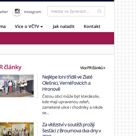
itter
instagram
ama
Více o VČTV
Jak naladit
Kontakt
R články
Více PR článků
Nejlépe loni třídili ve Zlaté
Olešnici, Vernéřovicích a
Hronově
Čistou obcí může být kterákoliv,
kde mají upravenou zeleň,
zametené ulice i chodníky a nikde
se...
Za vítězství v soutěži prožijí
šesťáci z Broumova dva dny v