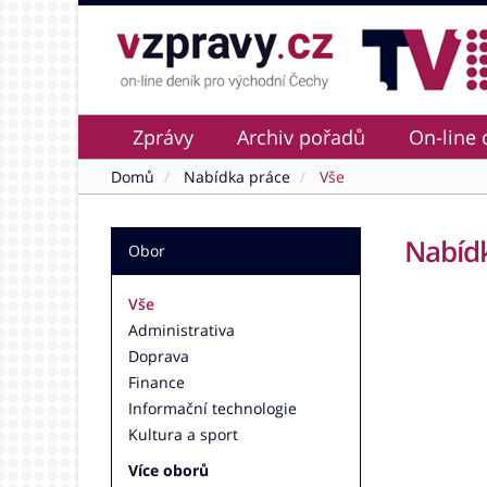
Zprávy
Archiv pořadů
On-line 
Domů
Nabídka práce
Vše
Nabídk
Obor
Vše
Administrativa
Doprava
Finance
Informační technologie
Kultura a sport
Více oborů