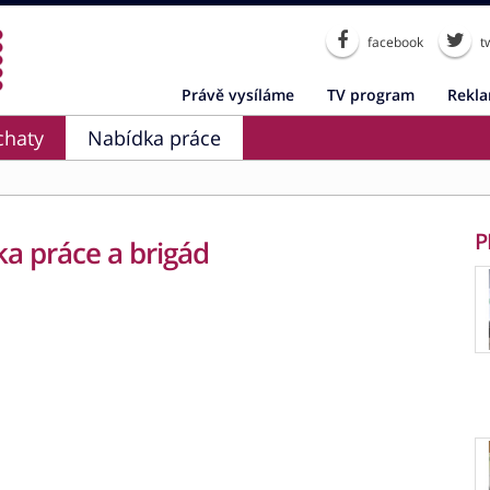
facebook
tw
Právě vysíláme
TV program
Rekl
chaty
Nabídka práce
P
a práce a brigád