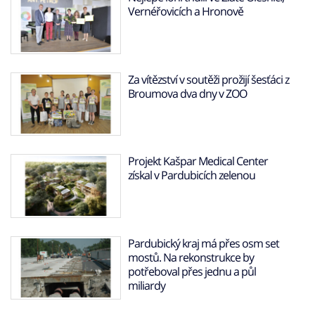
Vernéřovicích a Hronově
Za vítězství v soutěži prožijí šesťáci z
Broumova dva dny v ZOO
Projekt Kašpar Medical Center
získal v Pardubicích zelenou
Pardubický kraj má přes osm set
mostů. Na rekonstrukce by
potřeboval přes jednu a půl
miliardy