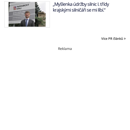
„Myšlenka údržby silnic I. třídy
krajskými silničáři se mi líbí.“
Více PR článků
Reklama