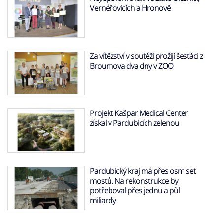
Vernéřovicích a Hronově
Za vítězství v soutěži prožijí šesťáci z
Broumova dva dny v ZOO
Projekt Kašpar Medical Center
získal v Pardubicích zelenou
Pardubický kraj má přes osm set
mostů. Na rekonstrukce by
potřeboval přes jednu a půl
miliardy