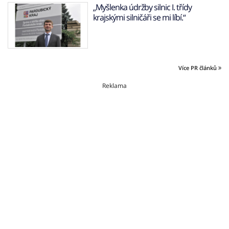
„Myšlenka údržby silnic I. třídy
krajskými silničáři se mi líbí.“
Více PR článků
Reklama