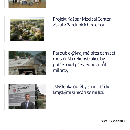
Projekt Kašpar Medical Center
získal v Pardubicích zelenou
Pardubický kraj má přes osm set
mostů. Na rekonstrukce by
potřeboval přes jednu a půl
miliardy
„Myšlenka údržby silnic I. třídy
krajskými silničáři se mi líbí.“
Více PR článků