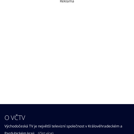
Reklama
O VČTV
Východočeská TV je největší televizní společnost v Královéhradeckém a
Pardubickém kraji...
(číst více)