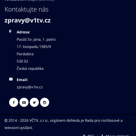
Kontaktujte nás
zpravy@v1tv.cz
Adresa:
Pasáž Sv. Jana, 1. patro
17. listopadu 1985/9
Pardubice
530 02
Česká republika
Email:
zpravy@v1tv.cz
2014 - 2026 VČTV, s.r.o., orgánem dohledu je Rada pro rozhlasové a
televizní vysílání.
RSS
Mapa stránek