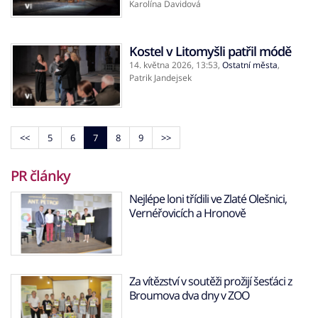
Karolína Davidová
Kostel v Litomyšli patřil módě
14. května 2026,
13:53
,
Ostatní města
,
Patrik Jandejsek
<<
5
6
7
8
9
>>
PR články
Nejlépe loni třídili ve Zlaté Olešnici,
Vernéřovicích a Hronově
Za vítězství v soutěži prožijí šesťáci z
Broumova dva dny v ZOO