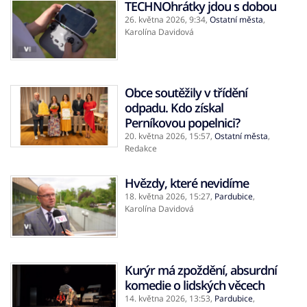
TECHNOhrátky jdou s dobou
26. května 2026,
9:34
,
Ostatní města
,
Karolína Davidová
Obce soutěžily v třídění
odpadu. Kdo získal
Perníkovou popelnici?
20. května 2026,
15:57
,
Ostatní města
,
Redakce
Hvězdy, které nevidíme
18. května 2026,
15:27
,
Pardubice
,
Karolína Davidová
Kurýr má zpoždění, absurdní
komedie o lidských věcech
14. května 2026,
13:53
,
Pardubice
,