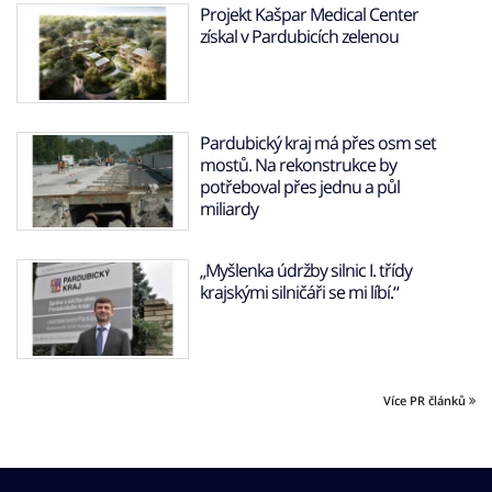
Projekt Kašpar Medical Center
získal v Pardubicích zelenou
Pardubický kraj má přes osm set
mostů. Na rekonstrukce by
potřeboval přes jednu a půl
miliardy
„Myšlenka údržby silnic I. třídy
krajskými silničáři se mi líbí.“
Více PR článků