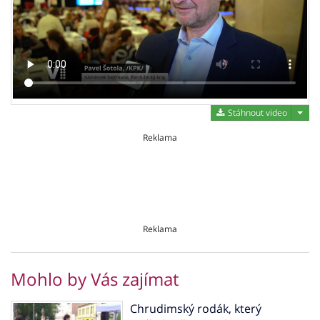
Stáh
Stáhnout video
Reklama
Reklama
Mohlo by Vás zajímat
Chrudimský rodák, který