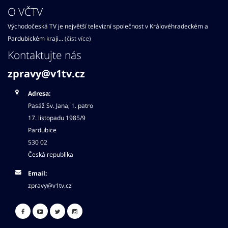
O VČTV
Východočeská TV je největší televizní společnost v Královéhradeckém a
Pardubickém kraji...
(číst více)
Kontaktujte nás
zpravy@v1tv.cz
Adresa:
Pasáž Sv. Jana, 1. patro
17. listopadu 1985/9
Pardubice
530 02
Česká republika
Email:
zpravy@v1tv.cz