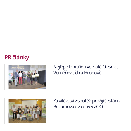
PR články
Nejlépe loni třídili ve Zlaté Olešnici,
Vernéřovicích a Hronově
Za vítězství v soutěži prožijí šesťáci z
Broumova dva dny v ZOO