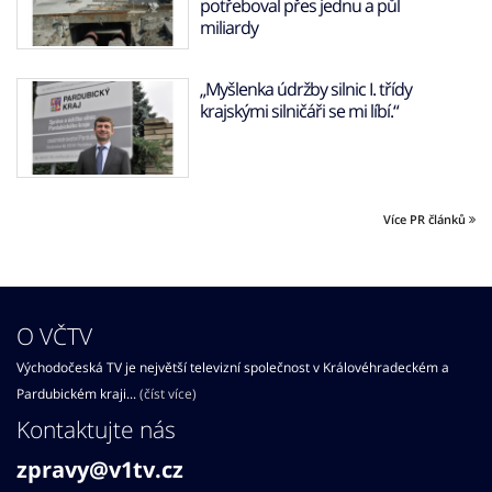
potřeboval přes jednu a půl
miliardy
„Myšlenka údržby silnic I. třídy
krajskými silničáři se mi líbí.“
Více PR článků
O VČTV
Východočeská TV je největší televizní společnost v Královéhradeckém a
Pardubickém kraji...
(číst více)
Kontaktujte nás
zpravy@v1tv.cz