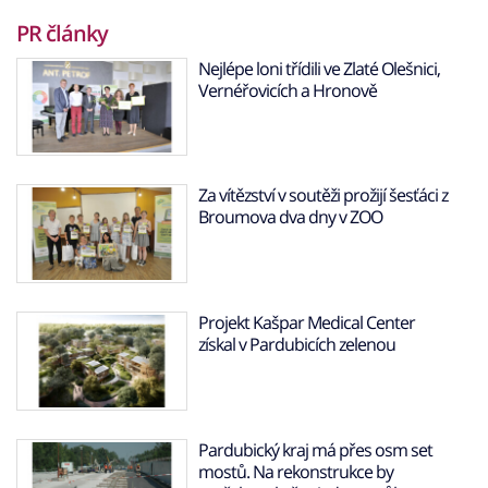
PR články
Nejlépe loni třídili ve Zlaté Olešnici,
Vernéřovicích a Hronově
Za vítězství v soutěži prožijí šesťáci z
Broumova dva dny v ZOO
Projekt Kašpar Medical Center
získal v Pardubicích zelenou
Pardubický kraj má přes osm set
mostů. Na rekonstrukce by