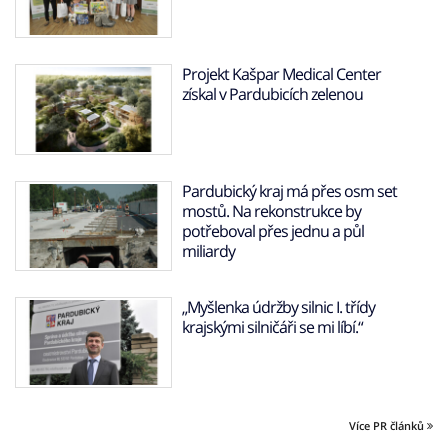
Projekt Kašpar Medical Center
získal v Pardubicích zelenou
Pardubický kraj má přes osm set
mostů. Na rekonstrukce by
potřeboval přes jednu a půl
miliardy
„Myšlenka údržby silnic I. třídy
krajskými silničáři se mi líbí.“
Více PR článků