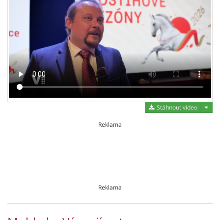
Stáh
Stáhnout video
Reklama
Reklama