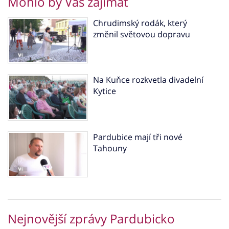
Mohlo by Vás zajímat
Chrudimský rodák, který
změnil světovou dopravu
Na Kuňce rozkvetla divadelní
Kytice
Pardubice mají tři nové
Tahouny
Nejnovější zprávy Pardubicko