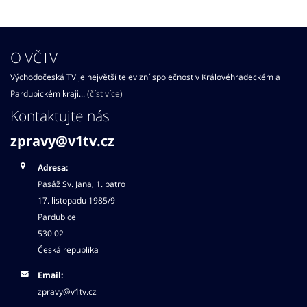
O VČTV
Východočeská TV je největší televizní společnost v Královéhradeckém a
Pardubickém kraji...
(číst více)
Kontaktujte nás
zpravy@v1tv.cz
Adresa:
Pasáž Sv. Jana, 1. patro
17. listopadu 1985/9
Pardubice
530 02
Česká republika
Email:
zpravy@v1tv.cz