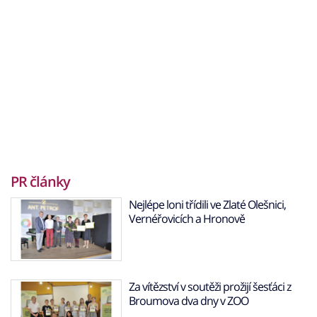
PR články
Nejlépe loni třídili ve Zlaté Olešnici,
Vernéřovicích a Hronově
Za vítězství v soutěži prožijí šesťáci z
Broumova dva dny v ZOO