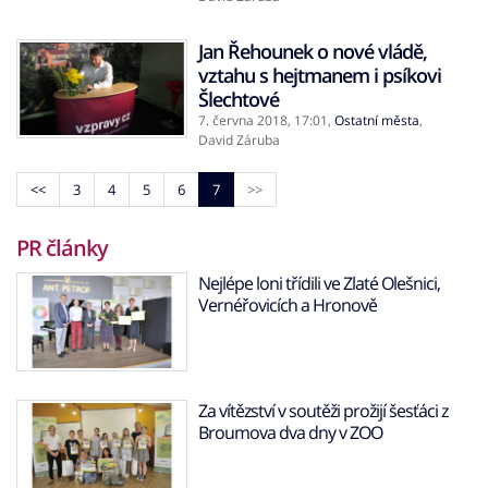
Jan Řehounek o nové vládě,
vztahu s hejtmanem i psíkovi
Šlechtové
7. června 2018,
17:01
,
Ostatní města
,
David Záruba
<<
3
4
5
6
7
>>
PR články
Nejlépe loni třídili ve Zlaté Olešnici,
Vernéřovicích a Hronově
Za vítězství v soutěži prožijí šesťáci z
Broumova dva dny v ZOO