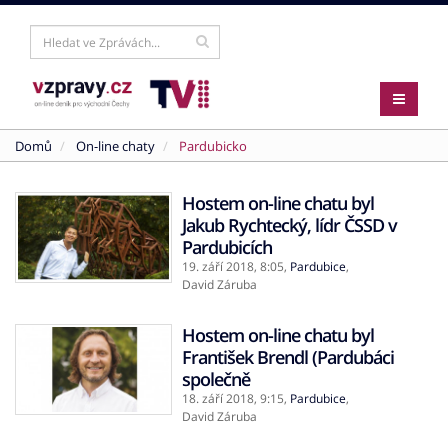
Domů
On-line chaty
Pardubicko
Hostem on-line chatu byl
Jakub Rychtecký, lídr ČSSD v
Pardubicích
19. září 2018,
8:05
,
Pardubice
,
David Záruba
Hostem on-line chatu byl
František Brendl (Pardubáci
společně
18. září 2018,
9:15
,
Pardubice
,
David Záruba