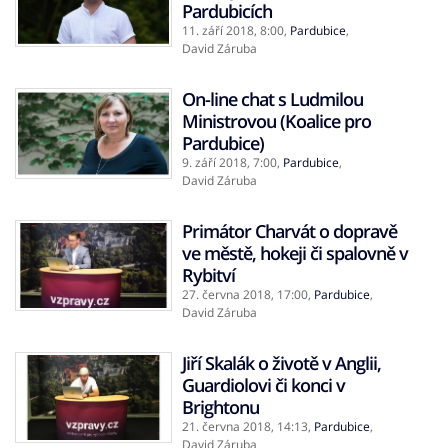
Pardubicích
11. září 2018,
8:00
,
Pardubice
,
David Záruba
On-line chat s Ludmilou
Ministrovou (Koalice pro
Pardubice)
9. září 2018,
7:00
,
Pardubice
,
David Záruba
Primátor Charvát o dopravě
ve městě, hokeji či spalovně v
Rybitví
27. června 2018,
17:00
,
Pardubice
,
David Záruba
Jiří Skalák o životě v Anglii,
Guardiolovi či konci v
Brightonu
21. června 2018,
14:13
,
Pardubice
,
David Záruba