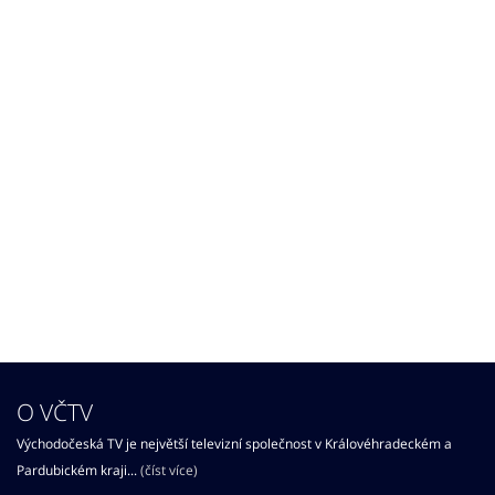
O VČTV
Východočeská TV je největší televizní společnost v Královéhradeckém a
Pardubickém kraji...
(číst více)