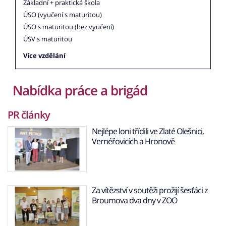
Základní + praktická škola
ÚSO (vyučení s maturitou)
ÚSO s maturitou (bez vyučení)
ÚSV s maturitou
Více vzdělání
Nabídka práce a brigád
PR články
Nejlépe loni třídili ve Zlaté Olešnici,
Vernéřovicích a Hronově
Za vítězství v soutěži prožijí šesťáci z
Broumova dva dny v ZOO