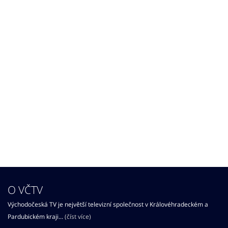
O VČTV
Východočeská TV je největší televizní společnost v Královéhradeckém a
Pardubickém kraji...
(číst více)