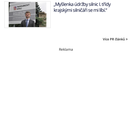
„Myšlenka údržby silnic I. třídy
krajskými silničáři se mi líbí.“
Více PR článků
Reklama