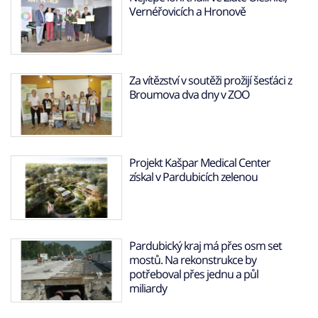
Vernéřovicích a Hronově
Za vítězství v soutěži prožijí šesťáci z
Broumova dva dny v ZOO
Projekt Kašpar Medical Center
získal v Pardubicích zelenou
Pardubický kraj má přes osm set
mostů. Na rekonstrukce by
potřeboval přes jednu a půl
miliardy