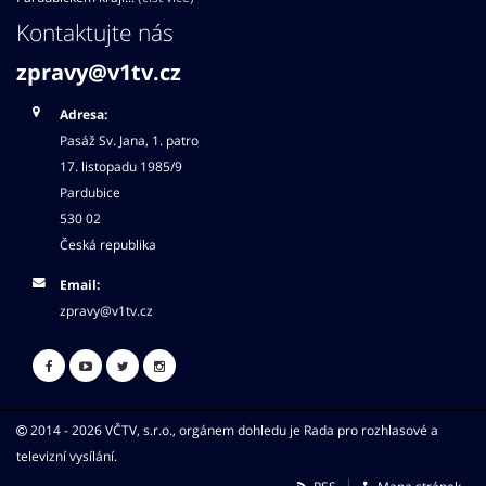
Kontaktujte nás
zpravy@v1tv.cz
Adresa:
Pasáž Sv. Jana, 1. patro
17. listopadu 1985/9
Pardubice
530 02
Česká republika
Email:
zpravy@v1tv.cz
2014 - 2026 VČTV, s.r.o., orgánem dohledu je Rada pro rozhlasové a
televizní vysílání.
RSS
Mapa stránek