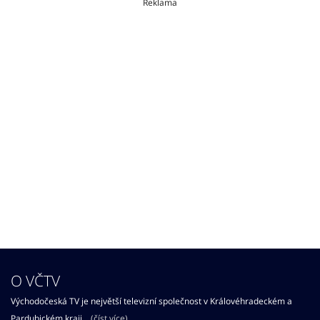
Reklama
O VČTV
Východočeská TV je největší televizní společnost v Královéhradeckém a
Pardubickém kraji...
(číst více)