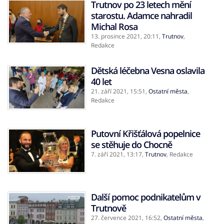
Trutnov po 23 letech mění
starostu. Adamce nahradil
Michal Rosa
13. prosince 2021,
20:11
,
Trutnov
,
Redakce
Dětská léčebna Vesna oslavila
40 let
21. září 2021,
15:51
,
Ostatní města
,
Redakce
Putovní Křišťálová popelnice
se stěhuje do Chocně
7. září 2021,
13:17
,
Trutnov
,
Redakce
Další pomoc podnikatelům v
Trutnově
27. července 2021,
16:52
,
Ostatní města
,