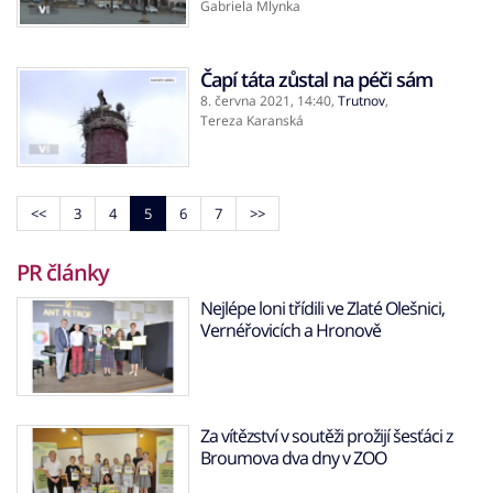
Gabriela Mlynka
Čapí táta zůstal na péči sám
8. června 2021,
14:40
,
Trutnov
,
Tereza Karanská
<<
3
4
5
6
7
>>
PR články
Nejlépe loni třídili ve Zlaté Olešnici,
Vernéřovicích a Hronově
Za vítězství v soutěži prožijí šesťáci z
Broumova dva dny v ZOO