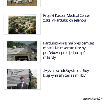
Projekt Kašpar Medical Center
získal v Pardubicích zelenou
Pardubický kraj má přes osm set
mostů. Na rekonstrukce by
potřeboval přes jednu a půl
miliardy
„Myšlenka údržby silnic I. třídy
krajskými silničáři se mi líbí.“
Více PR článků