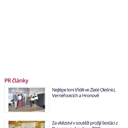
PR články
Nejlépe loni třídili ve Zlaté Olešnici,
Vernéřovicích a Hronově
Za vítězství v soutěži prožijí šesťáci z