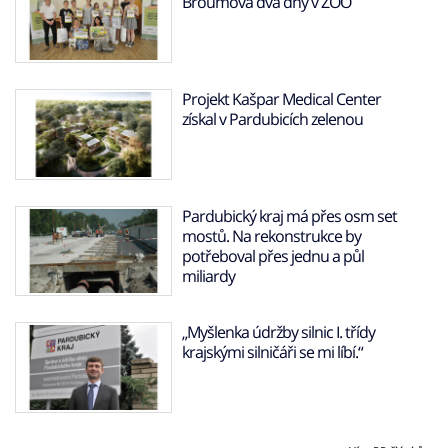
Broumova dva dny v ZOO
Projekt Kašpar Medical Center
získal v Pardubicích zelenou
Pardubický kraj má přes osm set
mostů. Na rekonstrukce by
potřeboval přes jednu a půl
miliardy
„Myšlenka údržby silnic I. třídy
krajskými silničáři se mi líbí.“