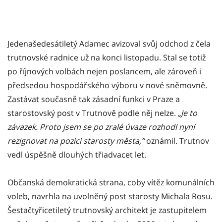
Jedenašedesátiletý Adamec avizoval svůj odchod z čela
trutnovské radnice už na konci listopadu. Stal se totiž
po říjnových volbách nejen poslancem, ale zároveň i
předsedou hospodářského výboru v nové sněmovně.
Zastávat současně tak zásadní funkci v Praze a
starostovský post v Trutnově podle něj nelze.
„Je to
závazek. Proto jsem se po zralé úvaze rozhodl nyní
rezignovat na pozici starosty města,“
oznámil. Trutnov
vedl úspěšně dlouhých třiadvacet let.
Občanská demokratická strana, coby vítěz komunálních
voleb, navrhla na uvolněný post starosty Michala Rosu.
Šestačtyřicetiletý trutnovský architekt je zastupitelem