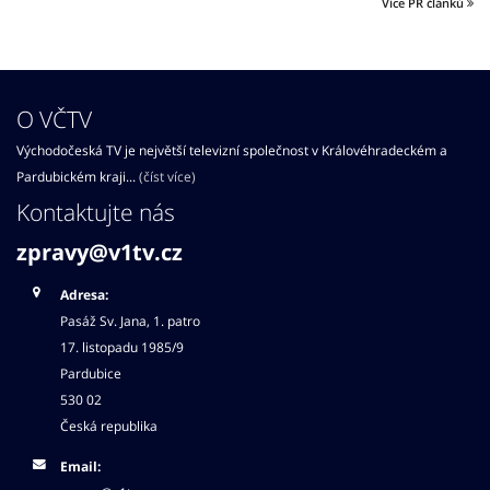
Více PR článků
O VČTV
Východočeská TV je největší televizní společnost v Královéhradeckém a
Pardubickém kraji...
(číst více)
Kontaktujte nás
zpravy@v1tv.cz
Adresa:
Pasáž Sv. Jana, 1. patro
17. listopadu 1985/9
Pardubice
530 02
Česká republika
Email: