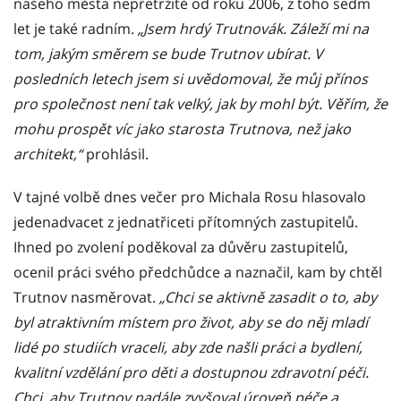
našeho města nepřetržitě od roku 2006, z toho sedm
let je také radním.
„Jsem hrdý Trutnovák. Záleží mi na
tom, jakým směrem se bude Trutnov ubírat. V
posledních letech jsem si uvědomoval, že můj přínos
pro společnost není tak velký, jak by mohl být. Věřím, že
mohu prospět víc jako starosta Trutnova, než jako
architekt,“
prohlásil.
V tajné volbě dnes večer pro Michala Rosu hlasovalo
jedenadvacet z jednatřiceti přítomných zastupitelů.
Ihned po zvolení poděkoval za důvěru zastupitelů,
ocenil práci svého předchůdce a naznačil, kam by chtěl
Trutnov nasměrovat.
„Chci se aktivně zasadit o to, aby
byl atraktivním místem pro život, aby se do něj mladí
lidé po studiích vraceli, aby zde našli práci a bydlení,
kvalitní vzdělání pro děti a dostupnou zdravotní péči.
Chci, aby Trutnov nadále zvyšoval úroveň péče a