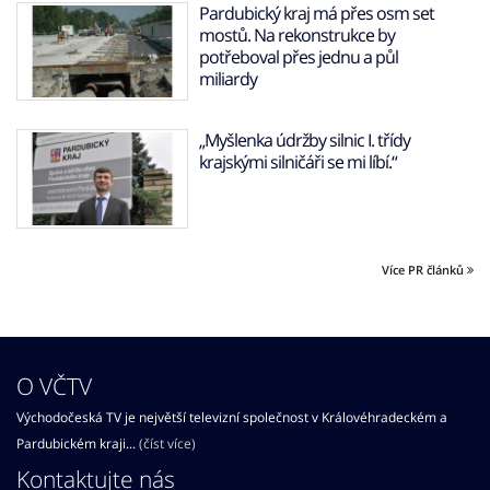
Pardubický kraj má přes osm set
mostů. Na rekonstrukce by
potřeboval přes jednu a půl
miliardy
„Myšlenka údržby silnic I. třídy
krajskými silničáři se mi líbí.“
Více PR článků
O VČTV
Východočeská TV je největší televizní společnost v Královéhradeckém a
Pardubickém kraji...
(číst více)
Kontaktujte nás