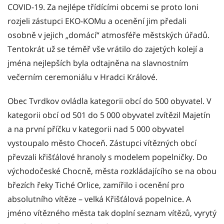
COVID-19. Za nejlépe třídícími obcemi se proto loni
rozjeli zástupci EKO-KOMu a ocenění jim předali
osobně v jejich „domácí“ atmosféře městských úřadů.
Tentokrát už se téměř vše vrátilo do zajetých kolejí a
jména nejlepších byla odtajněna na slavnostním
večerním ceremoniálu v Hradci Králové.
Obec Tvrdkov ovládla kategorii obcí do 500 obyvatel. V
kategorii obcí od 501 do 5 000 obyvatel zvítězil Majetín
a na první příčku v kategorii nad 5 000 obyvatel
vystoupalo město Choceň. Zástupci vítězných obcí
převzali křišťálové hranoly s modelem popelničky. Do
východočeské Chocně, města rozkládajícího se na obou
březích řeky Tiché Orlice, zamířilo i ocenění pro
absolutního vítěze – velká Křišťálová popelnice. A
jméno vítězného města tak doplní seznam vítězů, vyrytý