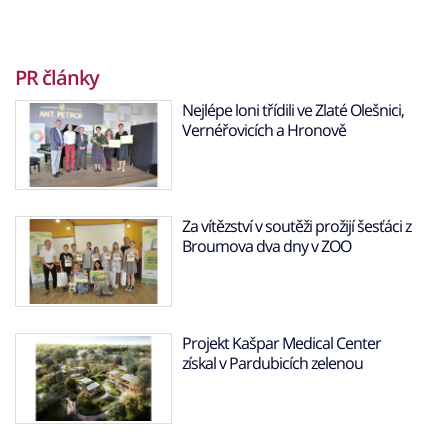
PR články
Nejlépe loni třídili ve Zlaté Olešnici,
Vernéřovicích a Hronově
Za vítězství v soutěži prožijí šesťáci z
Broumova dva dny v ZOO
Projekt Kašpar Medical Center
získal v Pardubicích zelenou