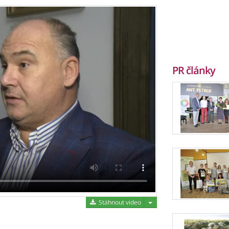
PR články
Stáhnout video
Stáhnout video