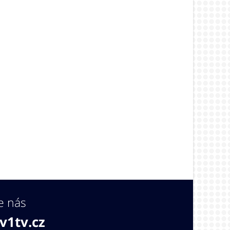
e nás
v1tv.cz