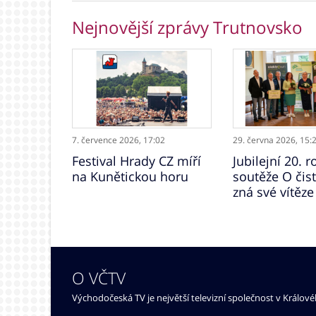
Nejnovější zprávy Trutnovsko
7. července 2026,
17:02
29. června 2026,
15:
Festival Hrady CZ míří
Jubilejní 20. r
na Kunětickou horu
soutěže O čis
zná své vítěze
O VČTV
Východočeská TV je největší televizní společnost v Králov