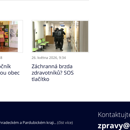
28
26. května 2026,
9:34
očník
Záchranná brzda
tou obec
zdravotníků? SOS
tlačítko
Kontaktujt
éhradeckém a Pardubickém kraji...
(číst více)
zpravy@