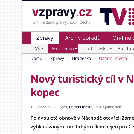
Zprávy
Archiv pořadů
On-line 
Vše
Hradecko
Trutnovsko
Pardub
Domů
Zprávy
Hradecko
Ostatní města
Nový turistický cíl v
kopec
13. února 2023,
15:29,
Ostatní města
,
Patrik Jandejsek
Po dvouleté obnově v Náchodě otevřeli Zámec
vyhledávaným turistickým cílem nejen pro Če