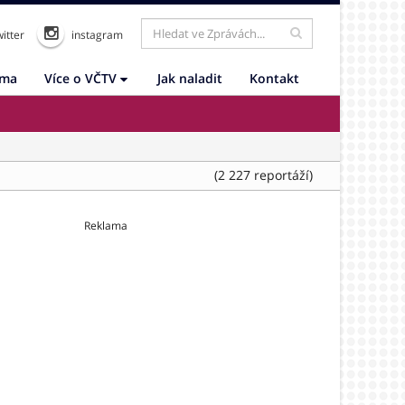
itter
instagram
ama
Více o VČTV
Jak naladit
Kontakt
(2 227 reportáží)
Reklama