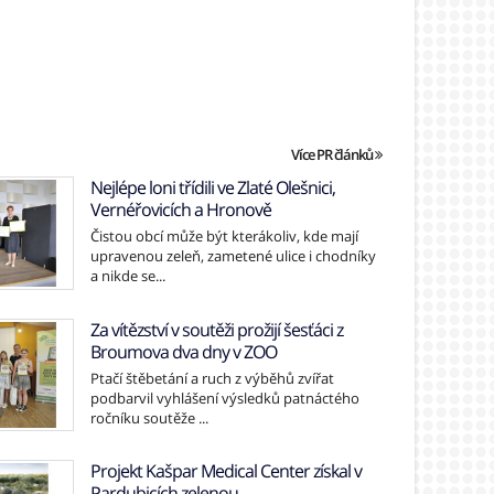
Více PR článků
Nejlépe loni třídili ve Zlaté Olešnici,
Vernéřovicích a Hronově
Čistou obcí může být kterákoliv, kde mají
upravenou zeleň, zametené ulice i chodníky
a nikde se...
Za vítězství v soutěži prožijí šesťáci z
Broumova dva dny v ZOO
Ptačí štěbetání a ruch z výběhů zvířat
podbarvil vyhlášení výsledků patnáctého
ročníku soutěže ...
Projekt Kašpar Medical Center získal v
Pardubicích zelenou