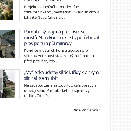
Projekt jedinečného moderního
zdravotnického „městečka“ v Pardubicích v
lokalitě Nová Cihelna d...
Pardubický kraj má přes osm set
mostů. Na rekonstrukce by potřeboval
přes jednu a půl miliardy
Kondice mostních konstrukcí se i pro
širokou veřejnost stala velkým tématem
před pěti lety, kdy...
„Myšlenka údržby silnic I. třídy krajskými
silničáři se mi líbí.“
Na začátku září nastoupil do čela Správy a
údržby silnic Pardubického kraje nový
ředitel. Zdeně...
Více PR článků