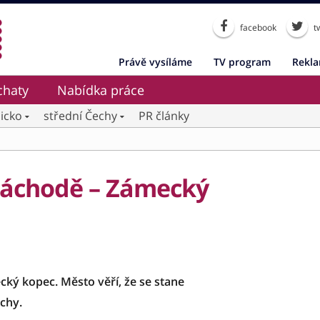
facebook
tw
Právě vysíláme
TV program
Rekl
chaty
Nabídka práce
icko
střední Čechy
PR články
 Náchodě – Zámecký
ký kopec. Město věří, že se stane
chy.