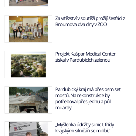
Za vítězství v soutěži prožijí šesťáci z
Broumova dva dny v ZOO
Projekt Kašpar Medical Center
získal v Pardubicích zelenou
Pardubický kraj má přes osm set
mostů. Na rekonstrukce by
potřeboval přes jednu a půl
miliardy
„Myšlenka údržby silnic I. třídy
krajskými silničáři se mi líbí.“