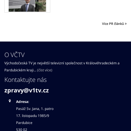
Více PR článků
O VČTV
Východočeská TV je největší televizní společnost v Královéhradeckém a
Pardubickém kraji...
(číst více)
Kontaktujte nás
zpravy@v1tv.cz
Adresa:
Pasáž Sv. Jana, 1. patro
17. listopadu 1985/9
Pardubice
530 02