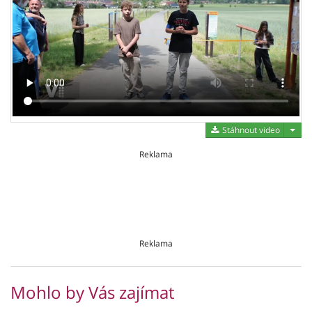
Stáh
Stáhnout video
Reklama
Reklama
Mohlo by Vás zajímat