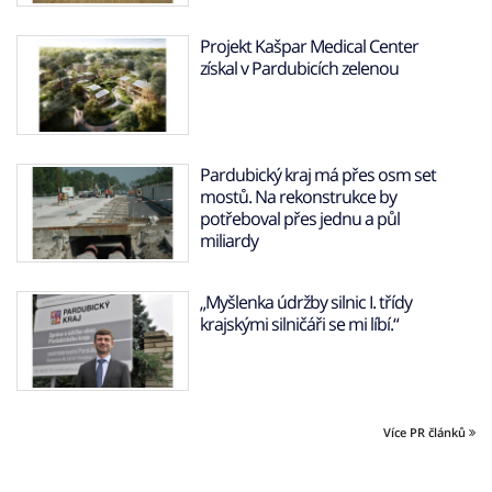
Projekt Kašpar Medical Center
získal v Pardubicích zelenou
Pardubický kraj má přes osm set
mostů. Na rekonstrukce by
potřeboval přes jednu a půl
miliardy
„Myšlenka údržby silnic I. třídy
krajskými silničáři se mi líbí.“
Více PR článků