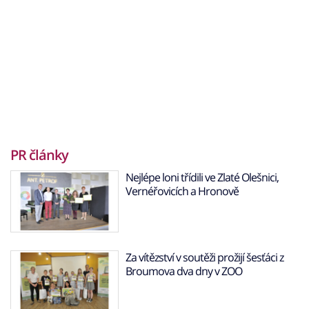
PR články
Nejlépe loni třídili ve Zlaté Olešnici,
Vernéřovicích a Hronově
Za vítězství v soutěži prožijí šesťáci z
Broumova dva dny v ZOO