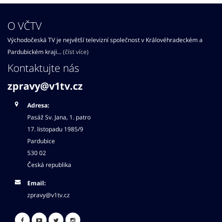
O VČTV
Východočeská TV je největší televizní společnost v Královéhradeckém a
Pardubickém kraji...
(číst více)
Kontaktujte nás
zpravy@v1tv.cz
Adresa:
Pasáž Sv. Jana, 1. patro
17. listopadu 1985/9
Pardubice
530 02
Česká republika
Email:
zpravy@v1tv.cz