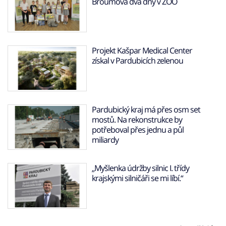
Broumova dva dny v ZOO
Projekt Kašpar Medical Center
získal v Pardubicích zelenou
Pardubický kraj má přes osm set
mostů. Na rekonstrukce by
potřeboval přes jednu a půl
miliardy
„Myšlenka údržby silnic I. třídy
krajskými silničáři se mi líbí.“