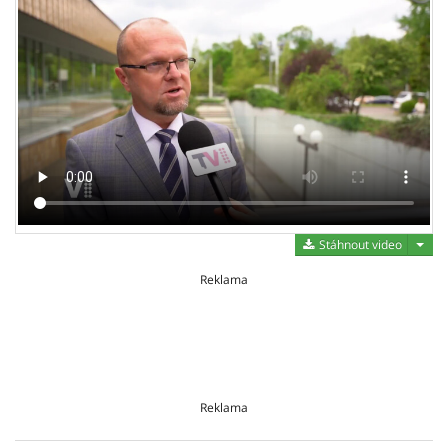
Stáh
Stáhnout video
Reklama
Reklama