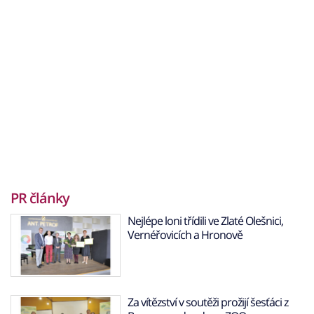
PR články
Nejlépe loni třídili ve Zlaté Olešnici,
Vernéřovicích a Hronově
Za vítězství v soutěži prožijí šesťáci z