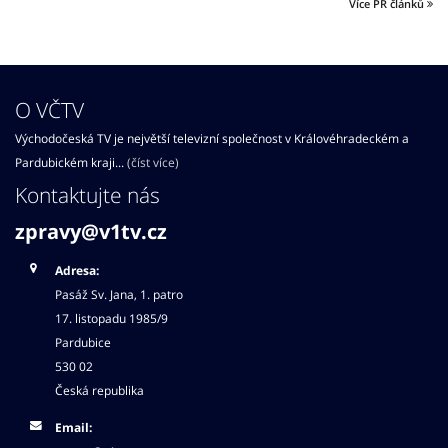
Více PR článků
O VČTV
Východočeská TV je největší televizní společnost v Královéhradeckém a
Pardubickém kraji...
(číst více)
Kontaktujte nás
zpravy@v1tv.cz
Adresa:
Pasáž Sv. Jana, 1. patro
17. listopadu 1985/9
Pardubice
530 02
Česká republika
Email: