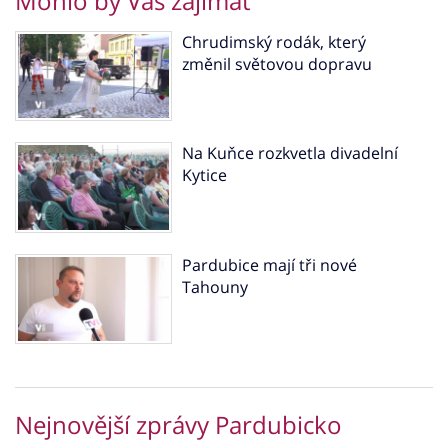
Mohlo by Vás zajímat
Chrudimský rodák, který
změnil světovou dopravu
Na Kuňce rozkvetla divadelní
Kytice
Pardubice mají tři nové
Tahouny
Nejnovější zprávy Pardubicko