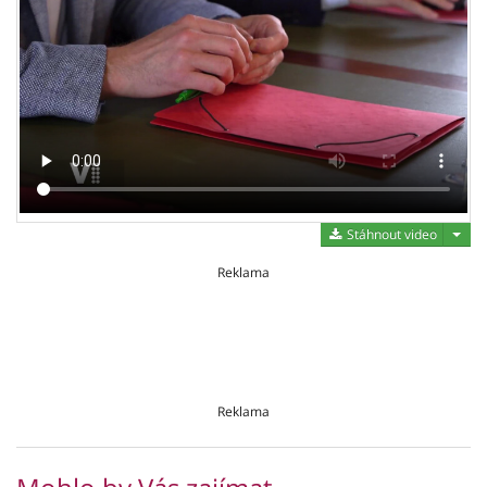
Stáh
Stáhnout video
Reklama
Reklama