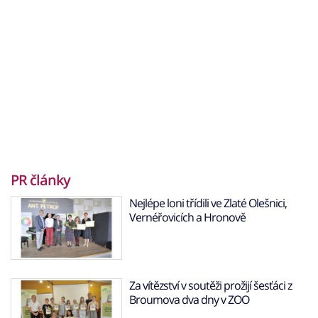
PR články
Nejlépe loni třídili ve Zlaté Olešnici,
Vernéřovicích a Hronově
Za vítězství v soutěži prožijí šesťáci z
Broumova dva dny v ZOO