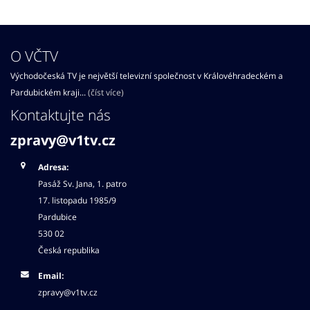
O VČTV
Východočeská TV je největší televizní společnost v Královéhradeckém a
Pardubickém kraji...
(číst více)
Kontaktujte nás
zpravy@v1tv.cz
Adresa:
Pasáž Sv. Jana, 1. patro
17. listopadu 1985/9
Pardubice
530 02
Česká republika
Email:
zpravy@v1tv.cz