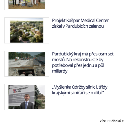
Projekt Kašpar Medical Center
získal v Pardubicích zelenou
Pardubický kraj má přes osm set
mostů. Na rekonstrukce by
potřeboval přes jednu a půl
miliardy
„Myšlenka údržby silnic I. třídy
krajskými silničáři se mi líbí.“
Více PR článků