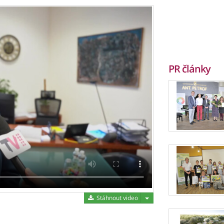
PR články
Stáhnout video
Stáhnout video