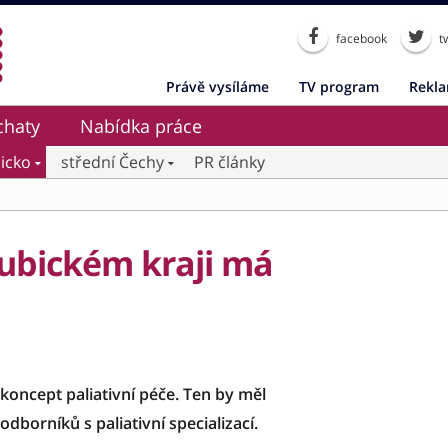
facebook
tw
Právě vysíláme
TV program
Rekl
chaty
Nabídka práce
icko
střední Čechy
PR články
dubickém kraji má
 koncept paliativní péče. Ten by měl
odborníků s paliativní specializací.