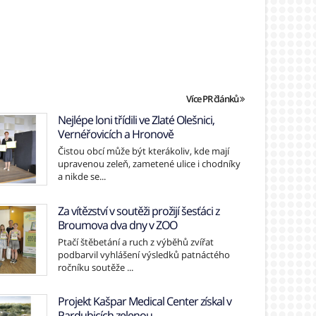
Více PR článků
Nejlépe loni třídili ve Zlaté Olešnici,
Vernéřovicích a Hronově
Čistou obcí může být kterákoliv, kde mají
upravenou zeleň, zametené ulice i chodníky
a nikde se...
Za vítězství v soutěži prožijí šesťáci z
Broumova dva dny v ZOO
Ptačí štěbetání a ruch z výběhů zvířat
podbarvil vyhlášení výsledků patnáctého
ročníku soutěže ...
Projekt Kašpar Medical Center získal v
Pardubicích zelenou