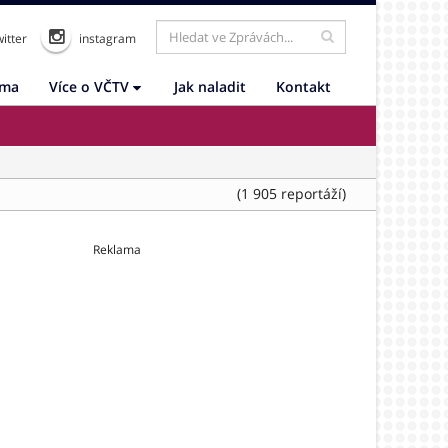
itter
instagram
ama
Více o VČTV
Jak naladit
Kontakt
(1 905 reportáží)
Reklama