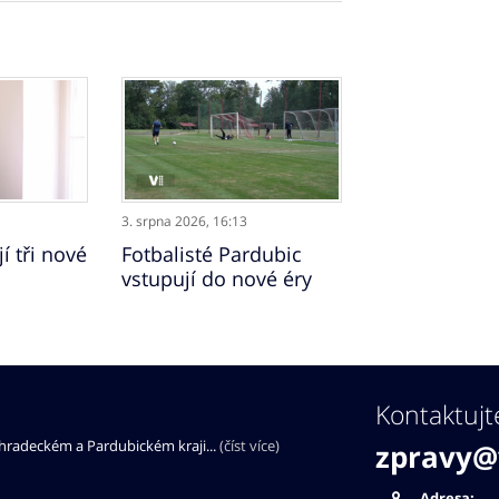
3. srpna 2026,
16:13
í tři nové
Fotbalisté Pardubic
vstupují do nové éry
Kontaktujt
éhradeckém a Pardubickém kraji...
(číst více)
zpravy@
Adresa: