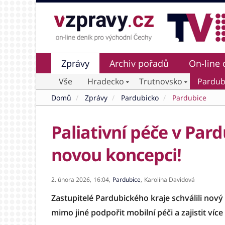
Zprávy
Archiv pořadů
On-line 
Vše
Hradecko
Trutnovsko
Pardub
Domů
Zprávy
Pardubicko
Pardubice
Paliativní péče v Par
novou koncepci!
2. února 2026,
16:04,
Pardubice
,
Karolína Davidová
Zastupitelé Pardubického kraje schválili nový
mimo jiné podpořit mobilní péči a zajistit více 