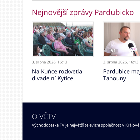
Nejnovější zprávy Pardubicko
3. srpna 2026,
16:13
3. srpna 2026,
16:13
Na Kuňce rozkvetla
Pardubice maj
divadelní Kytice
Tahouny
O VČTV
Východočeská TV je největší televizní společnost v Králov