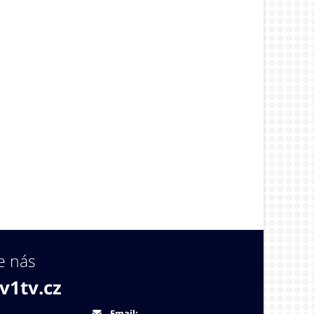
e nás
v1tv.cz
Email: