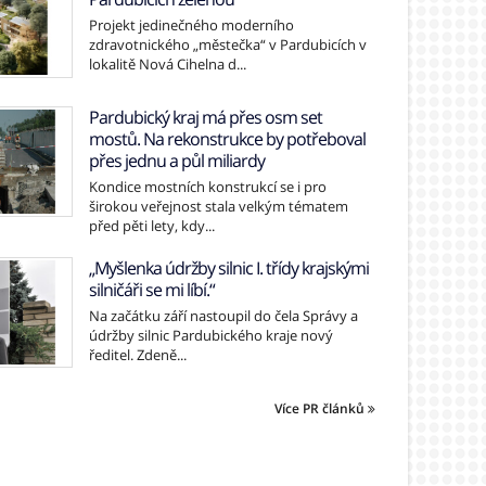
Projekt jedinečného moderního
zdravotnického „městečka“ v Pardubicích v
lokalitě Nová Cihelna d...
Pardubický kraj má přes osm set
mostů. Na rekonstrukce by potřeboval
přes jednu a půl miliardy
Kondice mostních konstrukcí se i pro
širokou veřejnost stala velkým tématem
před pěti lety, kdy...
„Myšlenka údržby silnic I. třídy krajskými
silničáři se mi líbí.“
Na začátku září nastoupil do čela Správy a
údržby silnic Pardubického kraje nový
ředitel. Zdeně...
Více PR článků