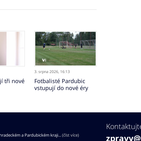
3. srpna 2026,
16:13
í tři nové
Fotbalisté Pardubic
vstupují do nové éry
Kontaktujt
éhradeckém a Pardubickém kraji...
(číst více)
zpravy@