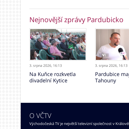
Nejnovější zprávy Pardubicko
3. srpna 2026,
16:13
3. srpna 2026,
16:13
Na Kuňce rozkvetla
Pardubice maj
divadelní Kytice
Tahouny
O VČTV
Východočeská TV je největší televizní společnost v Králov