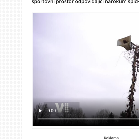
sportovní prostor odpovídající nárokům špič
Reklama