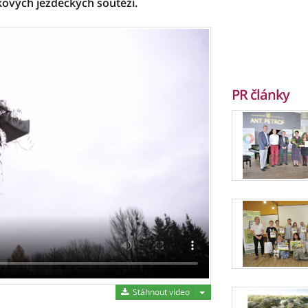
kových jezdeckých soutěží.
PR články
Stáhnout video
Stáhnout video