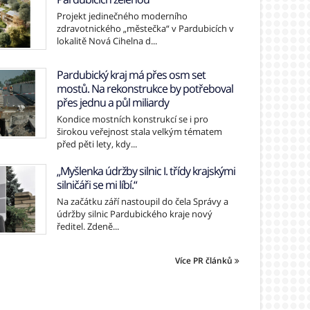
Projekt jedinečného moderního
zdravotnického „městečka“ v Pardubicích v
lokalitě Nová Cihelna d...
Pardubický kraj má přes osm set
mostů. Na rekonstrukce by potřeboval
přes jednu a půl miliardy
Kondice mostních konstrukcí se i pro
širokou veřejnost stala velkým tématem
před pěti lety, kdy...
„Myšlenka údržby silnic I. třídy krajskými
silničáři se mi líbí.“
Na začátku září nastoupil do čela Správy a
údržby silnic Pardubického kraje nový
ředitel. Zdeně...
Více PR článků