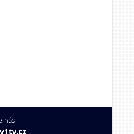
e nás
v1tv.cz