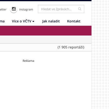
itter
instagram
ama
Více o VČTV
Jak naladit
Kontakt
(1 905 reportáží)
Reklama