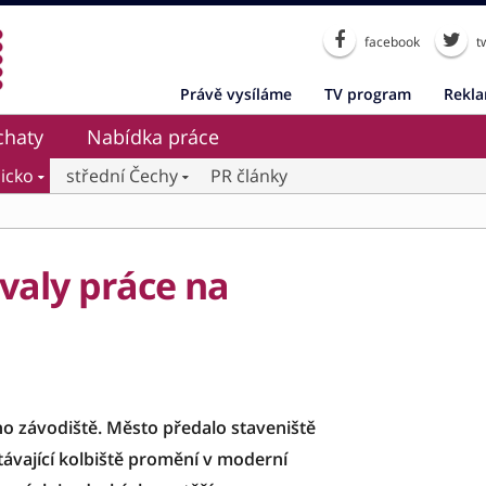
facebook
tw
Právě vysíláme
TV program
Rekl
chaty
Nabídka práce
icko
střední Čechy
PR články
valy práce na
o závodiště. Město předalo staveniště
távající kolbiště promění v moderní