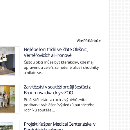
Více PR článků
Nejlépe loni třídili ve Zlaté Olešnici,
Vernéřovicích a Hronově
Čistou obcí může být kterákoliv, kde mají
upravenou zeleň, zametené ulice i chodníky
a nikde se...
Za vítězství v soutěži prožijí šesťáci z
Broumova dva dny v ZOO
Ptačí štěbetání a ruch z výběhů zvířat
podbarvil vyhlášení výsledků patnáctého
ročníku soutěže ...
Projekt Kašpar Medical Center získal v
Pardubicích zelenou