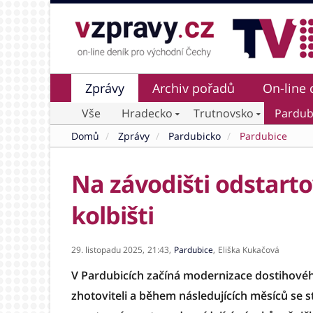
Zprávy
Archiv pořadů
On-line 
Vše
Hradecko
Trutnovsko
Pardub
Domů
Zprávy
Pardubicko
Pardubice
Na závodišti odstarto
kolbišti
29. listopadu 2025,
21:43,
Pardubice
,
Eliška Kukačová
V Pardubicích začíná modernizace dostihovéh
zhotoviteli a během následujících měsíců se s