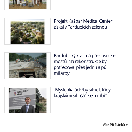
Projekt Kašpar Medical Center
získal v Pardubicích zelenou
Pardubický kraj má přes osm set
mostů. Na rekonstrukce by
potřeboval přes jednu a půl
miliardy
„Myšlenka údržby silnic I. třídy
krajskými silničáři se mi líbí.“
Více PR článků