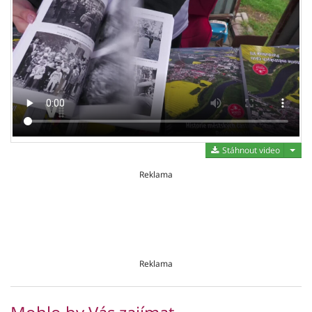
Stáh
Stáhnout video
Reklama
Reklama