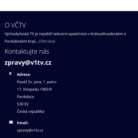
O VČTV
Východočeská TV je největší televizní společnost v Královéhradeckém a
Pardubickém kraji...
(číst více)
Kontaktujte nás
zpravy@v1tv.cz
Adresa:
Pasáž Sv. Jana, 1. patro
17. listopadu 1985/9
Pardubice
530 02
Česká republika
Email:
zpravy@v1tv.cz