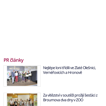
PR články
Nejlépe loni třídili ve Zlaté Olešnici,
Vernéřovicích a Hronově
Za vítězství v soutěži prožijí šesťáci z
Broumova dva dny v ZOO