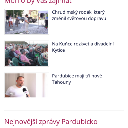
Mohlo by Vás zajímat
Chrudimský rodák, který
změnil světovou dopravu
Na Kuňce rozkvetla divadelní
Kytice
Pardubice mají tři nové
Tahouny
Nejnovější zprávy Pardubicko