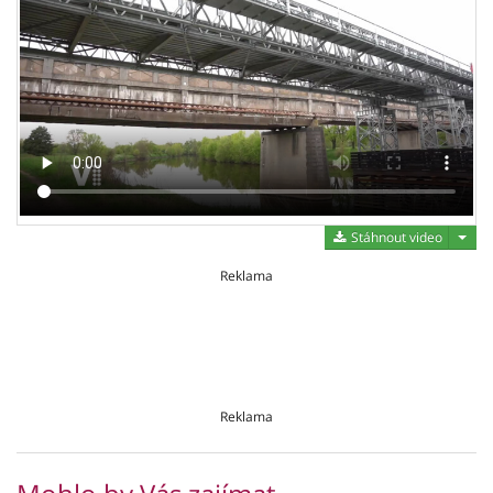
Stáh
Stáhnout video
Reklama
Reklama