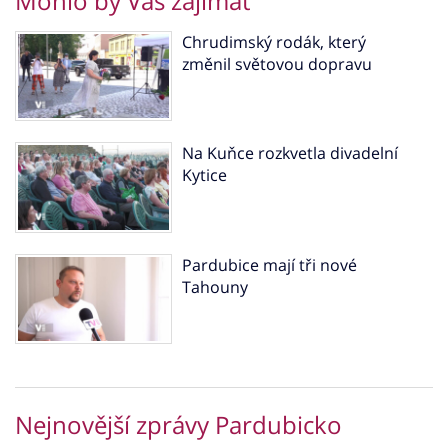
Mohlo by Vás zajímat
Chrudimský rodák, který
změnil světovou dopravu
Na Kuňce rozkvetla divadelní
Kytice
Pardubice mají tři nové
Tahouny
Nejnovější zprávy Pardubicko