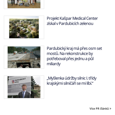
Projekt Kašpar Medical Center
získal v Pardubicích zelenou
Pardubický kraj má přes osm set
mostů. Na rekonstrukce by
potřeboval přes jednu a půl
miliardy
„Myšlenka údržby silnic I. třídy
krajskými silničáři se mi líbí.“
Více PR článků