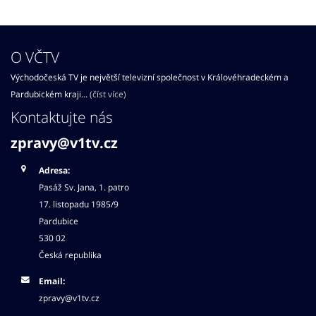
O VČTV
Východočeská TV je největší televizní společnost v Královéhradeckém a
Pardubickém kraji...
(číst více)
Kontaktujte nás
zpravy@v1tv.cz
Adresa:
Pasáž Sv. Jana, 1. patro
17. listopadu 1985/9
Pardubice
530 02
Česká republika
Email:
zpravy@v1tv.cz