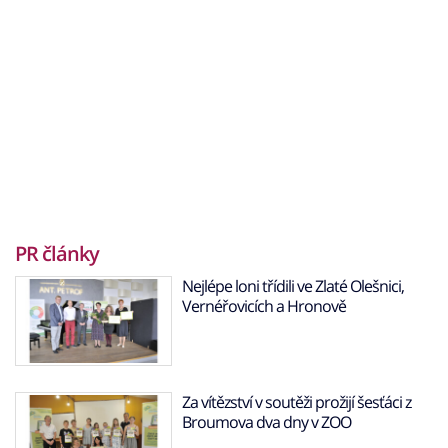
PR články
Nejlépe loni třídili ve Zlaté Olešnici,
Vernéřovicích a Hronově
Za vítězství v soutěži prožijí šesťáci z
Broumova dva dny v ZOO