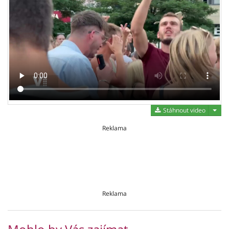
Stáh
Stáhnout video
Reklama
Reklama