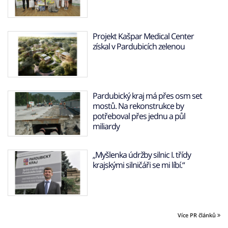
Projekt Kašpar Medical Center
získal v Pardubicích zelenou
Pardubický kraj má přes osm set
mostů. Na rekonstrukce by
potřeboval přes jednu a půl
miliardy
„Myšlenka údržby silnic I. třídy
krajskými silničáři se mi líbí.“
Více PR článků