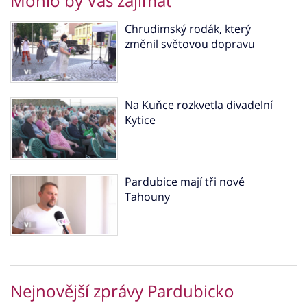
Mohlo by Vás zajímat
Chrudimský rodák, který
změnil světovou dopravu
Na Kuňce rozkvetla divadelní
Kytice
Pardubice mají tři nové
Tahouny
Nejnovější zprávy Pardubicko