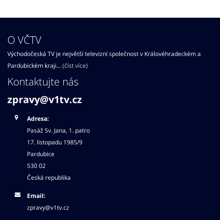
O VČTV
Východočeská TV je největší televizní společnost v Královéhradeckém a
Pardubickém kraji...
(číst více)
Kontaktujte nás
zpravy@v1tv.cz
Adresa:
Pasáž Sv. Jana, 1. patro
17. listopadu 1985/9
Pardubice
530 02
Česká republika
Email:
zpravy@v1tv.cz