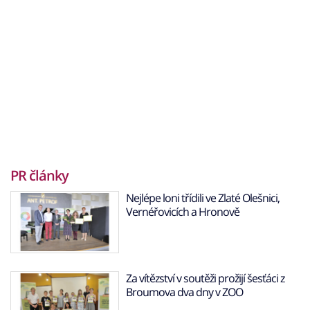
PR články
Nejlépe loni třídili ve Zlaté Olešnici,
Vernéřovicích a Hronově
Za vítězství v soutěži prožijí šesťáci z
Broumova dva dny v ZOO