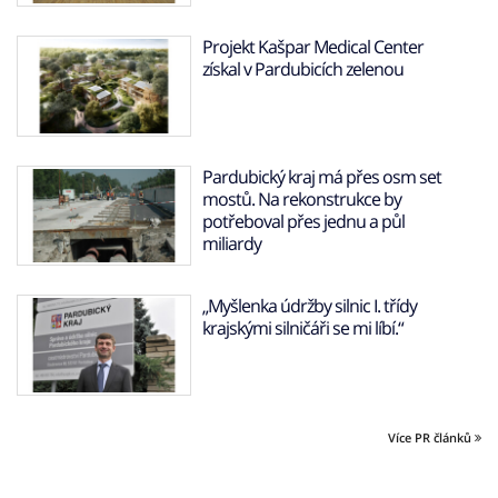
Projekt Kašpar Medical Center
získal v Pardubicích zelenou
Pardubický kraj má přes osm set
mostů. Na rekonstrukce by
potřeboval přes jednu a půl
miliardy
„Myšlenka údržby silnic I. třídy
krajskými silničáři se mi líbí.“
Více PR článků