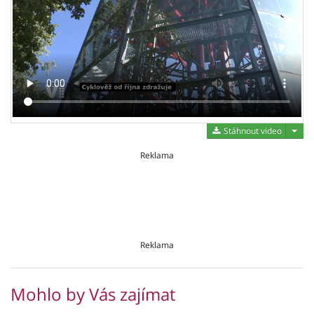
Stáh
Stáhnout video
Reklama
Reklama
Mohlo by Vás zajímat