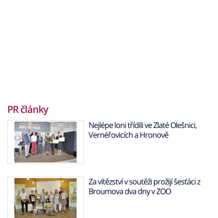
PR články
Nejlépe loni třídili ve Zlaté Olešnici,
Vernéřovicích a Hronově
Za vítězství v soutěži prožijí šesťáci z
Broumova dva dny v ZOO