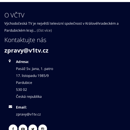
O VČTV
Východočeská TV je největší televizní společnost v Královéhradeckém a
Pardubickém kraji...
(číst více)
Kontaktujte nás
zpravy@v1tv.cz
Adresa:
Pasáž Sv. Jana, 1. patro
17. listopadu 1985/9
Pardubice
530 02
Česká republika
Email:
zpravy@v1tv.cz