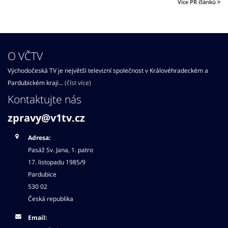
Více PR článků
O VČTV
Východočeská TV je největší televizní společnost v Královéhradeckém a
Pardubickém kraji...
(číst více)
Kontaktujte nás
zpravy@v1tv.cz
Adresa:
Pasáž Sv. Jana, 1. patro
17. listopadu 1985/9
Pardubice
530 02
Česká republika
Email: