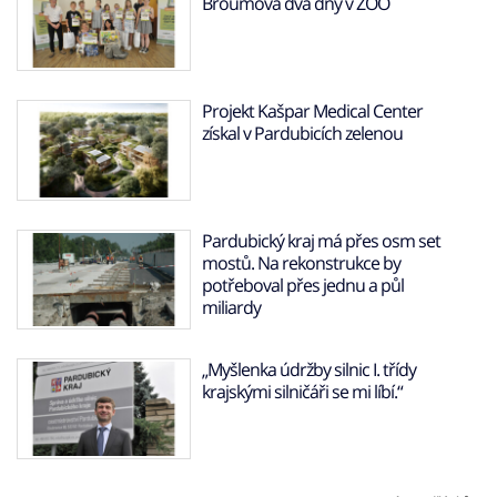
Broumova dva dny v ZOO
Projekt Kašpar Medical Center
získal v Pardubicích zelenou
Pardubický kraj má přes osm set
mostů. Na rekonstrukce by
potřeboval přes jednu a půl
miliardy
„Myšlenka údržby silnic I. třídy
krajskými silničáři se mi líbí.“