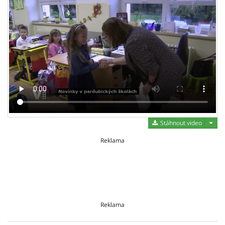
Stáh
Stáhnout video
Reklama
Reklama