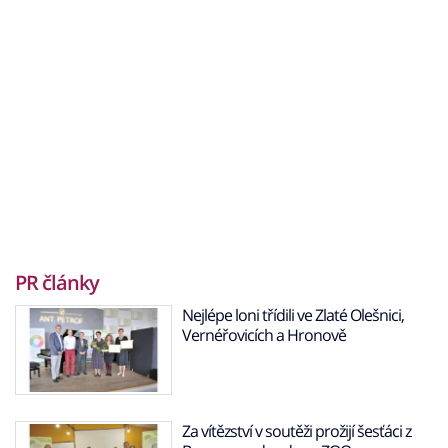
PR články
Nejlépe loni třídili ve Zlaté Olešnici,
Vernéřovicích a Hronově
Za vítězství v soutěži prožijí šesťáci z