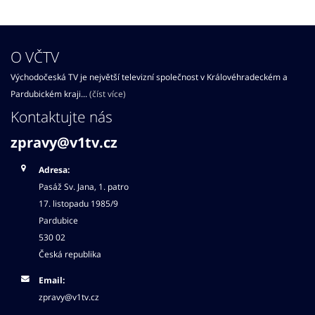
O VČTV
Východočeská TV je největší televizní společnost v Královéhradeckém a
Pardubickém kraji...
(číst více)
Kontaktujte nás
zpravy@v1tv.cz
Adresa:
Pasáž Sv. Jana, 1. patro
17. listopadu 1985/9
Pardubice
530 02
Česká republika
Email:
zpravy@v1tv.cz