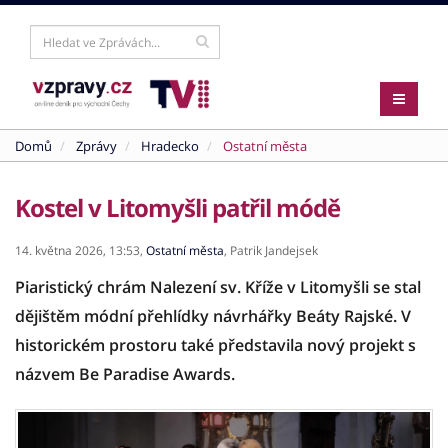
Domů
Zprávy
Hradecko
Ostatní města
Kostel v Litomyšli patřil módě
14. května 2026,
13:53,
Ostatní města
,
Patrik Jandejsek
Piaristický chrám Nalezení sv. Kříže v Litomyšli se stal
dějištěm módní přehlídky návrhářky Beáty Rajské. V
historickém prostoru také představila nový projekt s
názvem Be Paradise Awards.