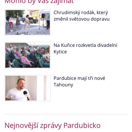
Mohlo by Vás zajímat
Chrudimský rodák, který
změnil světovou dopravu
Na Kuňce rozkvetla divadelní
Kytice
Pardubice mají tři nové
Tahouny
Nejnovější zprávy Pardubicko