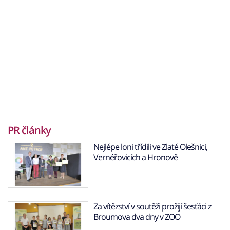
PR články
Nejlépe loni třídili ve Zlaté Olešnici,
Vernéřovicích a Hronově
Za vítězství v soutěži prožijí šesťáci z
Broumova dva dny v ZOO