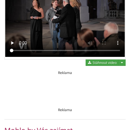
Stáh
Stáhnout video
Reklama
Reklama