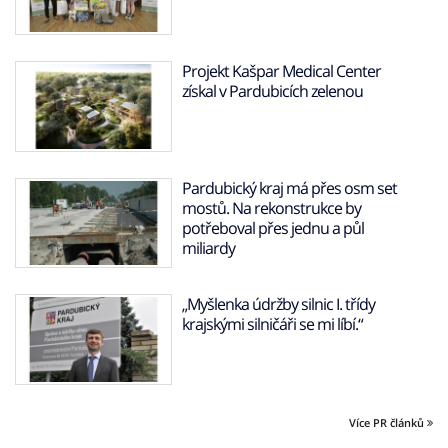
Projekt Kašpar Medical Center
získal v Pardubicích zelenou
Pardubický kraj má přes osm set
mostů. Na rekonstrukce by
potřeboval přes jednu a půl
miliardy
„Myšlenka údržby silnic I. třídy
krajskými silničáři se mi líbí.“
Více PR článků