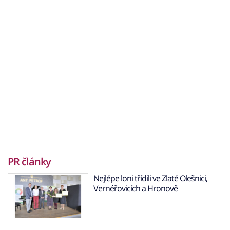
PR články
Nejlépe loni třídili ve Zlaté Olešnici,
Vernéřovicích a Hronově