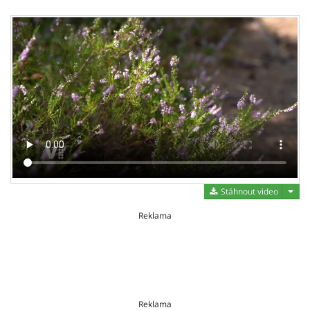
Stáh
Stáhnout video
Reklama
Reklama