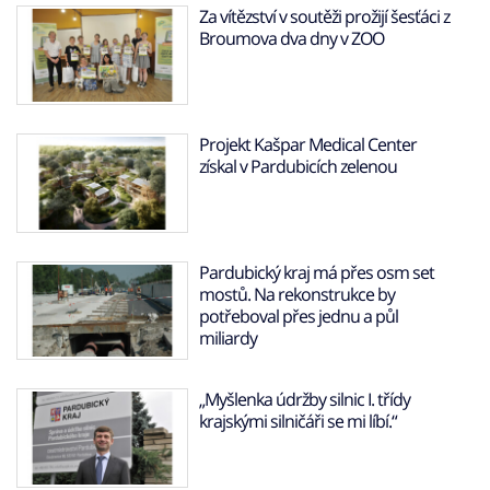
Za vítězství v soutěži prožijí šesťáci z
Broumova dva dny v ZOO
Projekt Kašpar Medical Center
získal v Pardubicích zelenou
Pardubický kraj má přes osm set
mostů. Na rekonstrukce by
potřeboval přes jednu a půl
miliardy
„Myšlenka údržby silnic I. třídy
krajskými silničáři se mi líbí.“