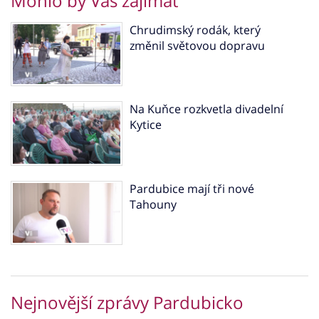
Mohlo by Vás zajímat
Chrudimský rodák, který
změnil světovou dopravu
Na Kuňce rozkvetla divadelní
Kytice
Pardubice mají tři nové
Tahouny
Nejnovější zprávy Pardubicko