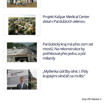
Projekt Kašpar Medical Center
získal v Pardubicích zelenou
Pardubický kraj má přes osm set
mostů. Na rekonstrukce by
potřeboval přes jednu a půl
miliardy
„Myšlenka údržby silnic I. třídy
krajskými silničáři se mi líbí.“
Více PR článků