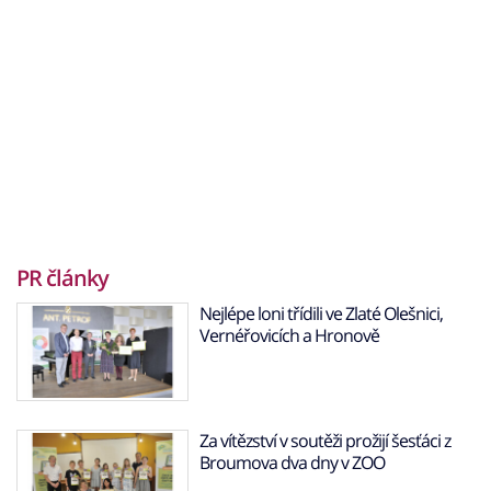
PR články
Nejlépe loni třídili ve Zlaté Olešnici,
Vernéřovicích a Hronově
Za vítězství v soutěži prožijí šesťáci z
Broumova dva dny v ZOO