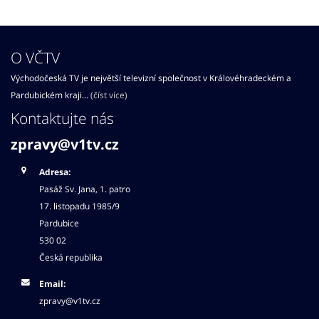
O VČTV
Východočeská TV je největší televizní společnost v Královéhradeckém a
Pardubickém kraji...
(číst více)
Kontaktujte nás
zpravy@v1tv.cz
Adresa:
Pasáž Sv. Jana, 1. patro
17. listopadu 1985/9
Pardubice
530 02
Česká republika
Email:
zpravy@v1tv.cz