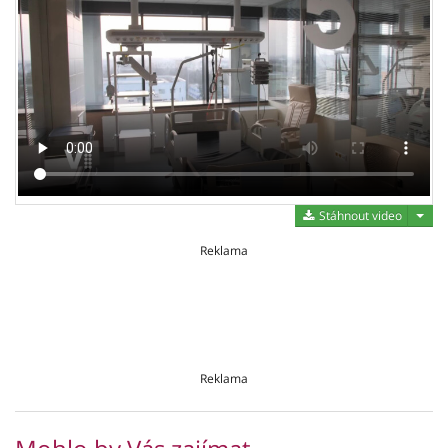
Stáh
Stáhnout video
Reklama
Reklama