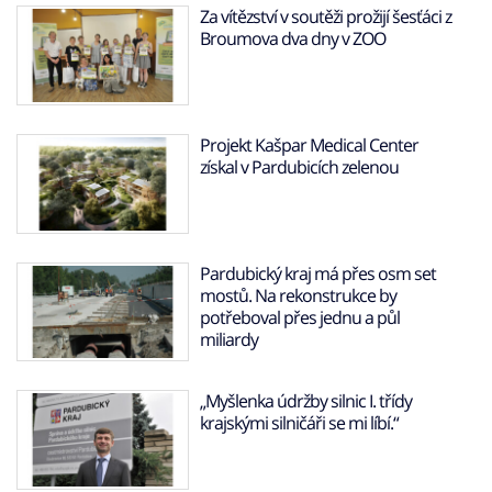
Za vítězství v soutěži prožijí šesťáci z
Broumova dva dny v ZOO
Projekt Kašpar Medical Center
získal v Pardubicích zelenou
Pardubický kraj má přes osm set
mostů. Na rekonstrukce by
potřeboval přes jednu a půl
miliardy
„Myšlenka údržby silnic I. třídy
krajskými silničáři se mi líbí.“