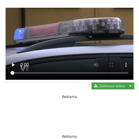
Stáh
Stáhnout video
Reklama
Reklama