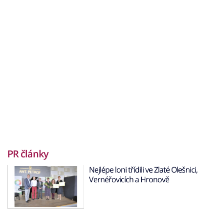
PR články
Nejlépe loni třídili ve Zlaté Olešnici,
Vernéřovicích a Hronově