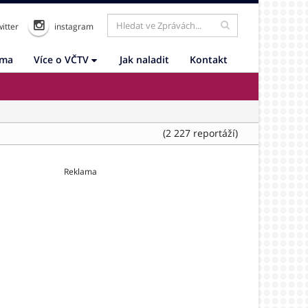
itter
instagram
ama
Více o VČTV
Jak naladit
Kontakt
(2 227 reportáží)
Reklama