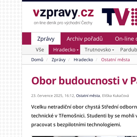
Zprávy
Archiv pořadů
On-line 
Vše
Hradecko
Trutnovsko
Pardub
Domů
Zprávy
Hradecko
Ostatní města
Obor budoucnosti v P
23. července 2025,
16:12,
Ostatní města
,
Eliška Kukačová
Vcelku netradiční obor chystá Střední odborná
technické v Třemošnici. Studenti by se mohli 
pracovat s bezpilotními technologiemi.