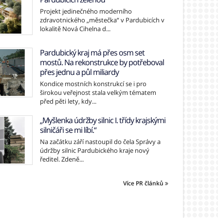
Projekt jedinečného moderního
zdravotnického „městečka“ v Pardubicích v
lokalitě Nová Cihelna d...
Pardubický kraj má přes osm set
mostů. Na rekonstrukce by potřeboval
přes jednu a půl miliardy
Kondice mostních konstrukcí se i pro
širokou veřejnost stala velkým tématem
před pěti lety, kdy...
„Myšlenka údržby silnic I. třídy krajskými
silničáři se mi líbí.“
Na začátku září nastoupil do čela Správy a
údržby silnic Pardubického kraje nový
ředitel. Zdeně...
Více PR článků