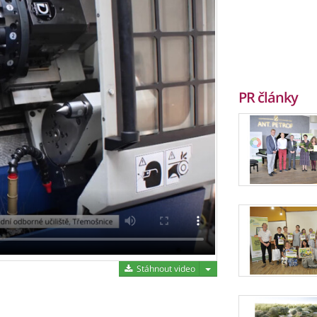
PR články
Stáhnout video
Stáhnout video