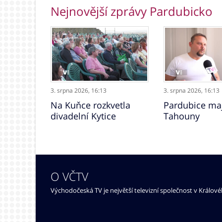
Nejnovější zprávy Pardubicko
3. srpna 2026,
16:13
3. srpna 2026,
16:13
Na Kuňce rozkvetla
Pardubice maj
divadelní Kytice
Tahouny
O VČTV
Východočeská TV je největší televizní společnost v Králov