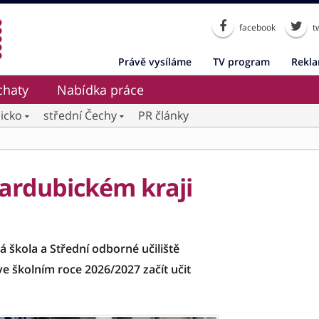
facebook
tw
Právě vysíláme
TV program
Rekl
chaty
Nabídka práce
icko
střední Čechy
PR články
ardubickém kraji
 škola a Střední odborné učiliště
ve školním roce 2026/2027 začít učit