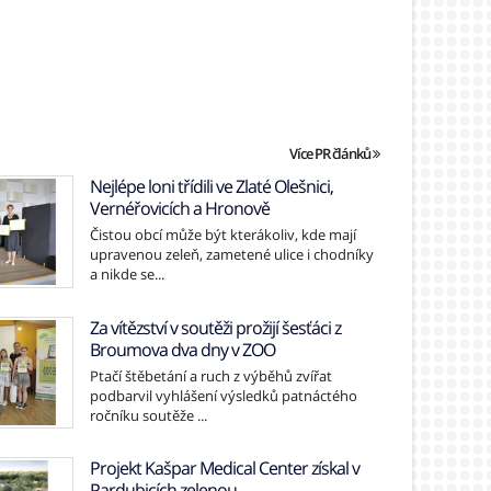
Více PR článků
Nejlépe loni třídili ve Zlaté Olešnici,
Vernéřovicích a Hronově
Čistou obcí může být kterákoliv, kde mají
upravenou zeleň, zametené ulice i chodníky
a nikde se...
Za vítězství v soutěži prožijí šesťáci z
Broumova dva dny v ZOO
Ptačí štěbetání a ruch z výběhů zvířat
podbarvil vyhlášení výsledků patnáctého
ročníku soutěže ...
Projekt Kašpar Medical Center získal v
Pardubicích zelenou