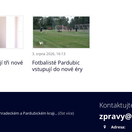
3. srpna 2026,
16:13
í tři nové
Fotbalisté Pardubic
vstupují do nové éry
Kontaktujt
éhradeckém a Pardubickém kraji...
(číst více)
zpravy@
Adresa: