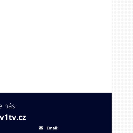
e nás
v1tv.cz
Email: