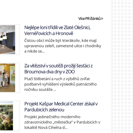
Více PR článků
Nejlépe loni třídili ve Zlaté Olešnici,
Vernéřovicích a Hronově
Čistou obcí může být kterákoliv, kde mají
upravenou zeleň, zametené ulice i chodníky
a nikde se...
Za vítězství v soutěži prožijí šesťáci z
Broumova dva dny v ZOO
Ptačí štěbetání a ruch z výběhů zvířat
podbarvil vyhlášení výsledků patnáctého
ročníku soutěže ...
Projekt Kašpar Medical Center získal v
Pardubicích zelenou
Projekt jedinečného moderního
zdravotnického „městečka“ v Pardubicích v
lokalitě Nová Cihelna d...