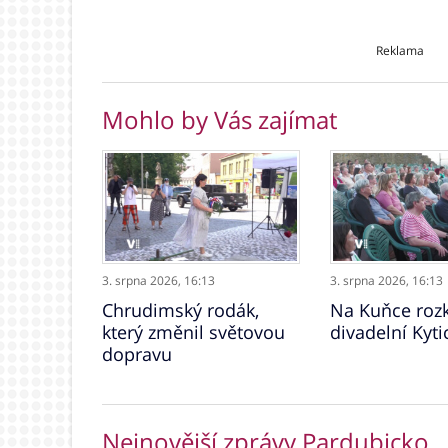
Reklama
Mohlo by Vás zajímat
3. srpna 2026,
16:13
3. srpna 2026,
16:13
Chrudimský rodák,
Na Kuňce rozk
který změnil světovou
divadelní Kyti
dopravu
Nejnovější zprávy Pardubicko