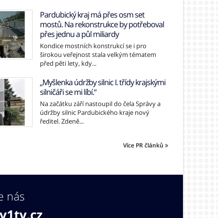
Pardubický kraj má přes osm set
mostů. Na rekonstrukce by potřeboval
přes jednu a půl miliardy
Kondice mostních konstrukcí se i pro
širokou veřejnost stala velkým tématem
před pěti lety, kdy...
„Myšlenka údržby silnic I. třídy krajskými
silničáři se mi líbí.“
Na začátku září nastoupil do čela Správy a
údržby silnic Pardubického kraje nový
ředitel. Zdeně...
Více PR článků
e nás
v1tv.cz