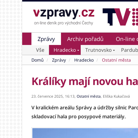
Zprávy
Archiv pořadů
On-line 
Vše
Hradecko
Trutnovsko
Pardub
Domů
Zprávy
Hradecko
Ostatní města
Králíky mají novou h
23. července 2025,
16:13,
Ostatní města
,
Eliška Kukačová
V kralickém areálu Správy a údržby silnic Pa
skladovací hala pro posypové materiály.