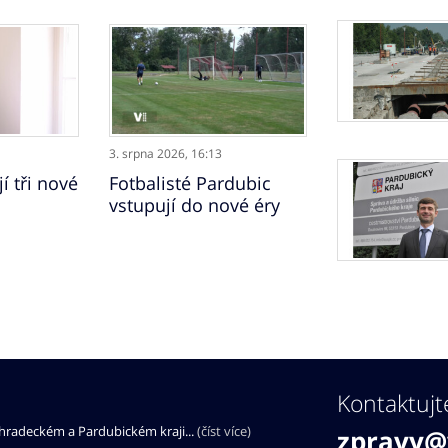
3. srpna 2026,
16:13
í tři nové
Fotbalisté Pardubic
vstupují do nové éry
Kontaktujt
éhradeckém a Pardubickém kraji...
(číst více)
zpravy@