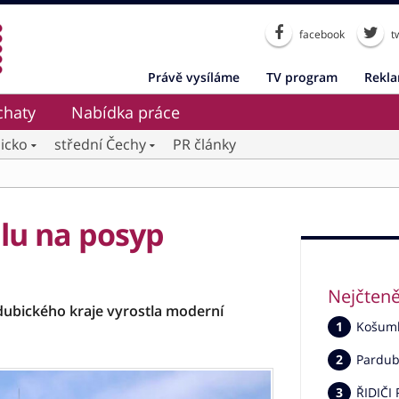
facebook
tw
Právě vysíláme
TV program
Rekl
chaty
Nabídka práce
icko
střední Čechy
PR články
alu na posyp
Nejčteně
rdubického kraje vyrostla moderní
Košumbe
Pardub
ŘIDIČI