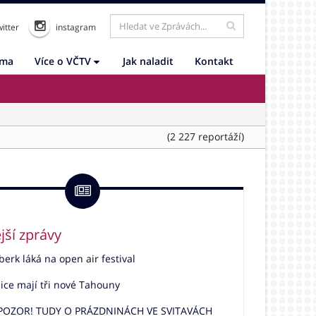
itter
instagram
ama
Více o VČTV
Jak naladit
Kontakt
(2 227 reportáží)
jší zprávy
rk láká na open air festival
ice mají tři nové Tahouny
 POZOR! TUDY O PRÁZDNINÁCH VE SVITAVÁCH