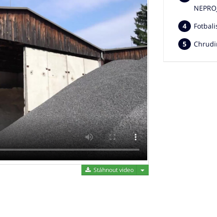
NEPRO
Fotbali
Chrudi
Stáhnout video
Stáhnout video