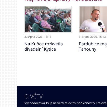
3. srpna 2026,
16:13
3. srpna 2026,
16:13
Na Kuňce rozkvetla
Pardubice maj
divadelní Kytice
Tahouny
O VČTV
Východočeská TV je největší televizní společnost v Králov