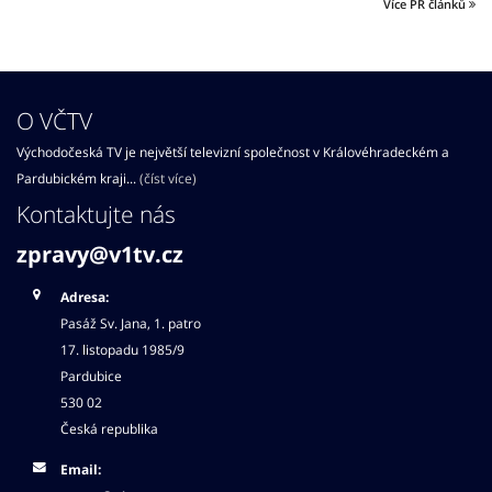
Více PR článků
O VČTV
Východočeská TV je největší televizní společnost v Královéhradeckém a
Pardubickém kraji...
(číst více)
Kontaktujte nás
zpravy@v1tv.cz
Adresa:
Pasáž Sv. Jana, 1. patro
17. listopadu 1985/9
Pardubice
530 02
Česká republika
Email: