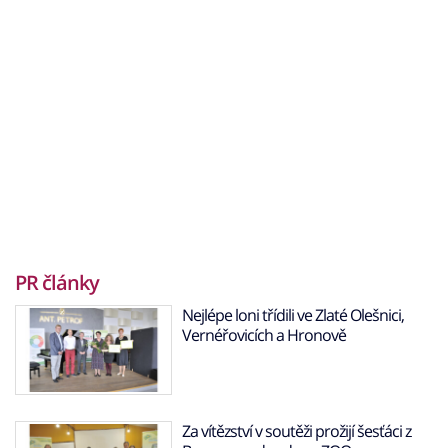
PR články
Nejlépe loni třídili ve Zlaté Olešnici,
Vernéřovicích a Hronově
Za vítězství v soutěži prožijí šesťáci z