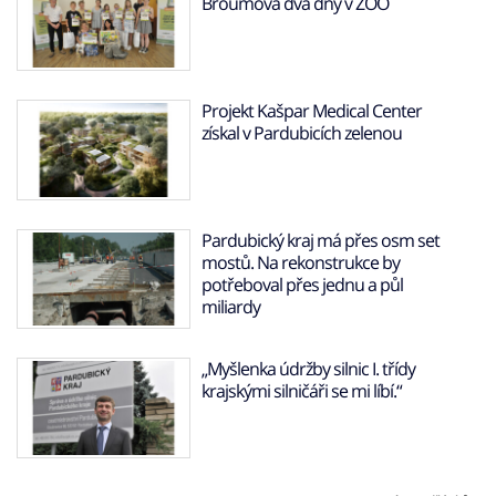
Broumova dva dny v ZOO
Projekt Kašpar Medical Center
získal v Pardubicích zelenou
Pardubický kraj má přes osm set
mostů. Na rekonstrukce by
potřeboval přes jednu a půl
miliardy
„Myšlenka údržby silnic I. třídy
krajskými silničáři se mi líbí.“