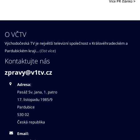
Více PR článků
O VČTV
Východočeská TV je největší televizní společnost v Královéhradeckém a
Pardubickém kraji...
(číst více)
Kontaktujte nás
zpravy@v1tv.cz
Adresa:
Pasáž Sv. Jana, 1. patro
17. listopadu 1985/9
Pardubice
530 02
Česká republika
Email: