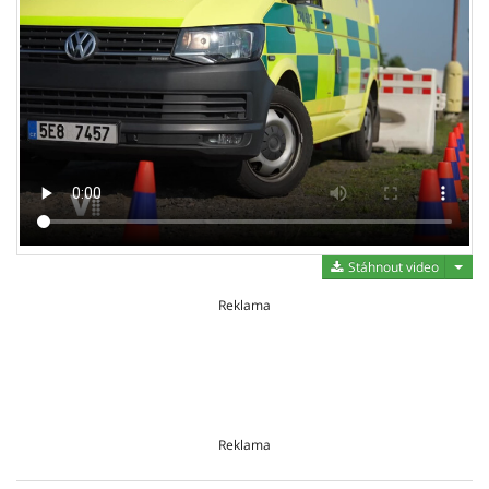
Stáh
Stáhnout video
Reklama
Reklama