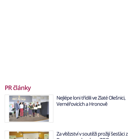
PR články
Nejlépe loni třídili ve Zlaté Olešnici,
Vernéřovicích a Hronově
Za vítězství v soutěži prožijí šesťáci z