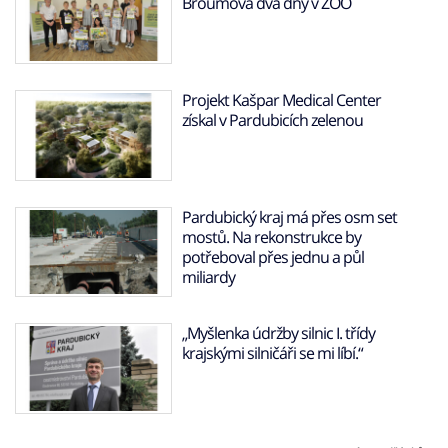
Broumova dva dny v ZOO
Projekt Kašpar Medical Center
získal v Pardubicích zelenou
Pardubický kraj má přes osm set
mostů. Na rekonstrukce by
potřeboval přes jednu a půl
miliardy
„Myšlenka údržby silnic I. třídy
krajskými silničáři se mi líbí.“