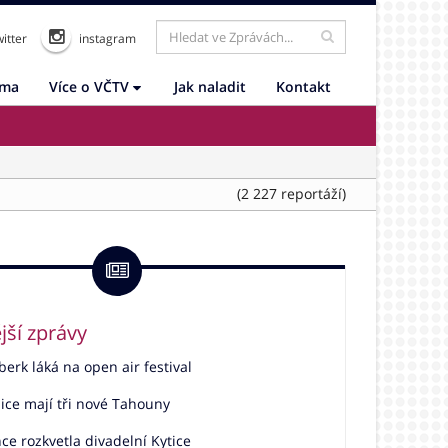
itter
instagram
ama
Více o VČTV
Jak naladit
Kontakt
(2 227 reportáží)
jší zprávy
rk láká na open air festival
ice mají tři nové Tahouny
e rozkvetla divadelní Kytice