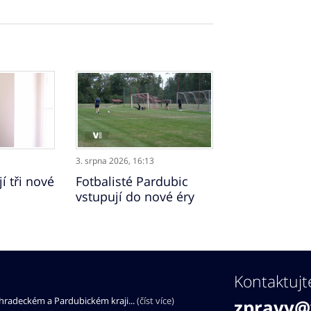
3. srpna 2026,
16:13
í tři nové
Fotbalisté Pardubic
vstupují do nové éry
Kontaktujt
éhradeckém a Pardubickém kraji...
(číst více)
zpravy@