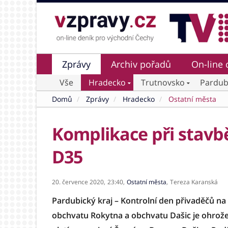
Zprávy
Archiv pořadů
On-line 
Vše
Hradecko
Trutnovsko
Pardub
Domů
Zprávy
Hradecko
Ostatní města
Komplikace při stavb
D35
20. července 2020,
23:40,
Ostatní města
,
Tereza Karanská
Pardubický kraj – Kontrolní den přivaděčů na 
obchvatu Rokytna a obchvatu Dašic je ohrože