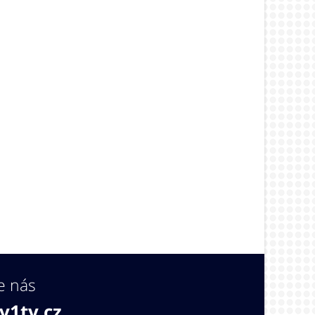
e nás
v1tv.cz