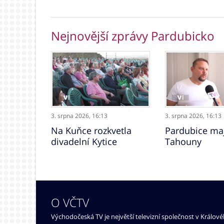
Nejnovější zprávy Pardubicko
3. srpna 2026,
16:13
3. srpna 2026,
16:13
Na Kuňce rozkvetla
Pardubice maj
divadelní Kytice
Tahouny
O VČTV
Východočeská TV je největší televizní společnost v Králov