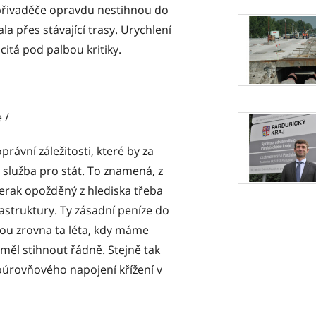
přivaděče opravdu nestihnou do
la přes stávající trasy. Urychlení
citá pod palbou kritiky.
 /
právní záležitosti, které by za
š služba pro stát. To znamená, z
rak opožděný z hlediska třeba
astruktury. Ty zásadní peníze do
 jsou zrovna ta léta, kdy máme
 měl stihnout řádně. Stejně tak
oúrovňového napojení křížení v