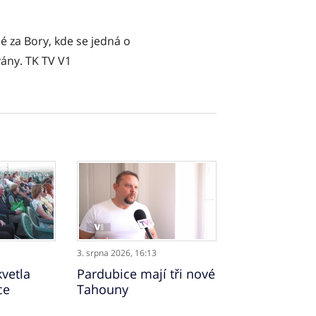
é za Bory, kde se jedná o
ány. TK TV V1
3. srpna 2026,
16:13
vetla
Pardubice mají tři nové
ce
Tahouny