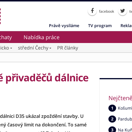
facebook
tw
Právě vysíláme
TV program
Rekl
chaty
Nabídka práce
icko
střední Čechy
PR články
ě přivaděčů dálnice
Nejčteně
Košumbe
dálnici D35 ukázal zpoždění stavby. U
Pardub
ný časový limit na dokončení. To samé
Na Kuňc