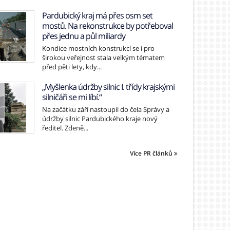
Pardubický kraj má přes osm set
mostů. Na rekonstrukce by potřeboval
přes jednu a půl miliardy
Kondice mostních konstrukcí se i pro
širokou veřejnost stala velkým tématem
před pěti lety, kdy...
„Myšlenka údržby silnic I. třídy krajskými
silničáři se mi líbí.“
Na začátku září nastoupil do čela Správy a
údržby silnic Pardubického kraje nový
ředitel. Zdeně...
Více PR článků