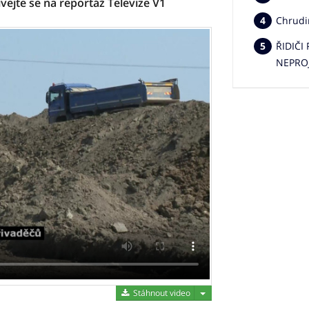
vejte se na reportáž Televize V1
Chrudi
ŘIDIČI
NEPRO
Stáhnout video
Stáhnout video