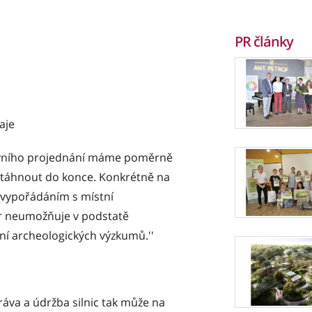
PR články
aje
rávního projednání máme poměrně
otáhnout do konce. Konkrétně na
 vypořádáním s místní
or neumožňuje v podstatě
ní archeologických výzkumů.''
práva a údržba silnic tak může na