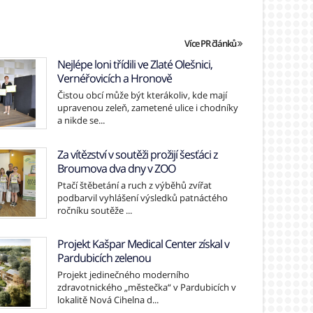
Více PR článků
Nejlépe loni třídili ve Zlaté Olešnici,
Vernéřovicích a Hronově
Čistou obcí může být kterákoliv, kde mají
upravenou zeleň, zametené ulice i chodníky
a nikde se...
Za vítězství v soutěži prožijí šesťáci z
Broumova dva dny v ZOO
Ptačí štěbetání a ruch z výběhů zvířat
podbarvil vyhlášení výsledků patnáctého
ročníku soutěže ...
Projekt Kašpar Medical Center získal v
Pardubicích zelenou
Projekt jedinečného moderního
zdravotnického „městečka“ v Pardubicích v
lokalitě Nová Cihelna d...