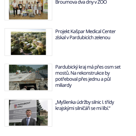
Broumova dva dny v ZOO
Projekt Kašpar Medical Center
získal v Pardubicích zelenou
Pardubický kraj má přes osm set
mostů. Na rekonstrukce by
potřeboval přes jednu a půl
miliardy
„Myšlenka údržby silnic I. třídy
krajskými silničáři se mi líbí.“