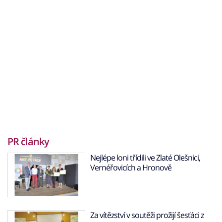
PR články
Nejlépe loni třídili ve Zlaté Olešnici,
Vernéřovicích a Hronově
Za vítězství v soutěži prožijí šesťáci z