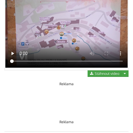
Stáh
Stáhnout video
Reklama
Reklama