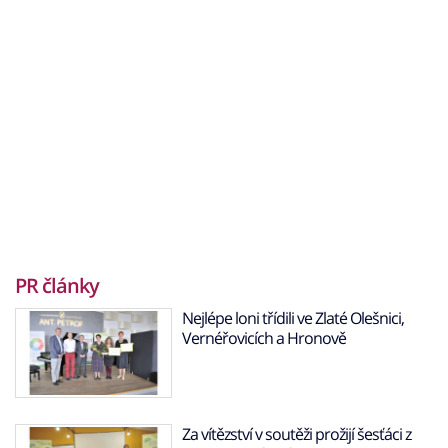
PR články
Nejlépe loni třídili ve Zlaté Olešnici,
Vernéřovicích a Hronově
Za vítězství v soutěži prožijí šesťáci z