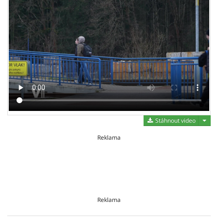
Stáh
Stáhnout video
Reklama
Reklama