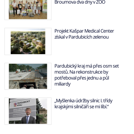
Broumova dva dny v ZOO
Projekt Kašpar Medical Center
získal v Pardubicích zelenou
Pardubický kraj má přes osm set
mostů. Na rekonstrukce by
potřeboval přes jednu a půl
miliardy
„Myšlenka údržby silnic I. třídy
krajskými silničáři se mi líbí.“