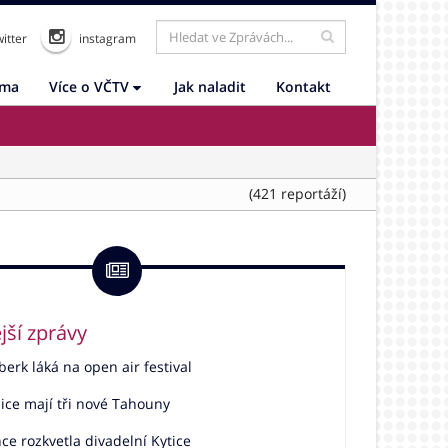
itter
instagram
ama
Více o VČTV
Jak naladit
Kontakt
(421 reportáží)
jší zprávy
rk láká na open air festival
ice mají tři nové Tahouny
e rozkvetla divadelní Kytice