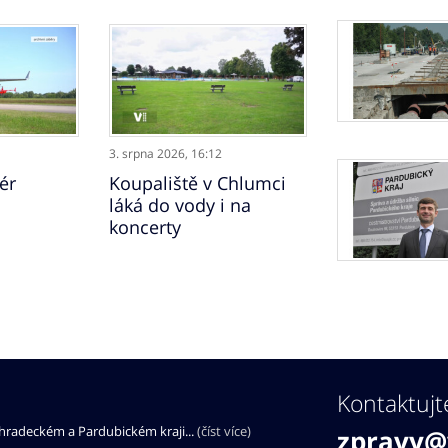
3. srpna 2026,
16:12
ér
Koupaliště v Chlumci
láká do vody i na
koncerty
Kontaktujt
éhradeckém a Pardubickém kraji...
(číst více)
zpravy@