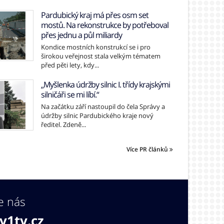
Pardubický kraj má přes osm set
mostů. Na rekonstrukce by potřeboval
přes jednu a půl miliardy
Kondice mostních konstrukcí se i pro
širokou veřejnost stala velkým tématem
před pěti lety, kdy...
„Myšlenka údržby silnic I. třídy krajskými
silničáři se mi líbí.“
Na začátku září nastoupil do čela Správy a
údržby silnic Pardubického kraje nový
ředitel. Zdeně...
Více PR článků
e nás
v1tv.cz