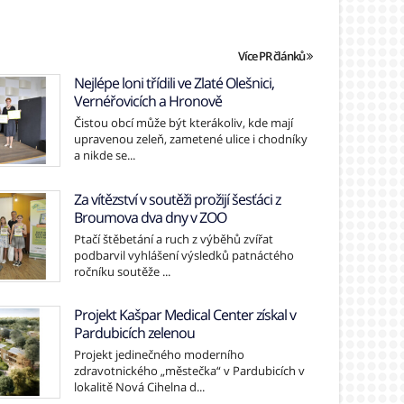
Více PR článků
Nejlépe loni třídili ve Zlaté Olešnici,
Vernéřovicích a Hronově
Čistou obcí může být kterákoliv, kde mají
upravenou zeleň, zametené ulice i chodníky
a nikde se...
Za vítězství v soutěži prožijí šesťáci z
Broumova dva dny v ZOO
Ptačí štěbetání a ruch z výběhů zvířat
podbarvil vyhlášení výsledků patnáctého
ročníku soutěže ...
Projekt Kašpar Medical Center získal v
Pardubicích zelenou
Projekt jedinečného moderního
zdravotnického „městečka“ v Pardubicích v
lokalitě Nová Cihelna d...