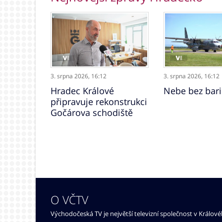
3. srpna 2026,
16:12
3. srpna 2026,
16:12
Hradec Králové
Nebe bez bari
připravuje rekonstrukci
Gočárova schodiště
O VČTV
Východočeská TV je největší televizní společnost v Králov