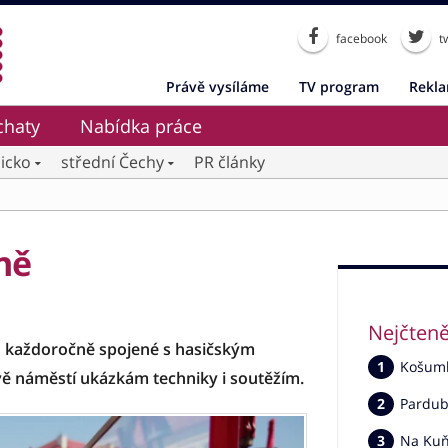
facebook
tw
Právě vysíláme
TV program
Rekl
chaty
Nabídka práce
icko
střední Čechy
PR články
íně
Nejčteně
ou každoročně spojené s hasičským
Košumbe
vě náměstí ukázkám techniky i soutěžím.
Pardub
Na Kuňc