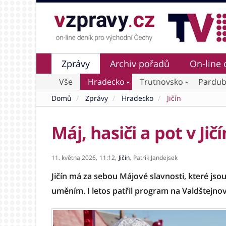
Zprávy
Archiv pořadů
On-line 
Vše
Hradecko
Trutnovsko
Pardub
Domů
Zprávy
Hradecko
Jičín
Máj, hasiči a pot v Jič
11. května 2026,
11:12,
Jičín
,
Patrik Jandejsek
Jičín má za sebou Májové slavnosti, které js
uměním. I letos patřil program na Valdštejno