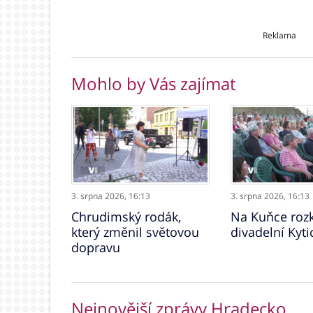
Reklama
Mohlo by Vás zajímat
3. srpna 2026,
16:13
3. srpna 2026,
16:13
Chrudimský rodák,
Na Kuňce rozk
který změnil světovou
divadelní Kyti
dopravu
Nejnovější zprávy Hradecko