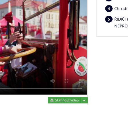
Chrudi
ŘIDIČI
NEPRO
Stáhnout video
Stáhnout video