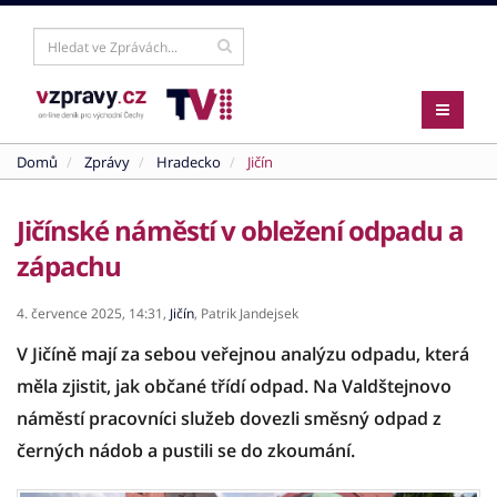
Domů
Zprávy
Hradecko
Jičín
Jičínské náměstí v obležení odpadu a
zápachu
4. července 2025,
14:31,
Jičín
,
Patrik Jandejsek
V Jičíně mají za sebou veřejnou analýzu odpadu, která
měla zjistit, jak občané třídí odpad. Na Valdštejnovo
náměstí pracovníci služeb dovezli směsný odpad z
černých nádob a pustili se do zkoumání.