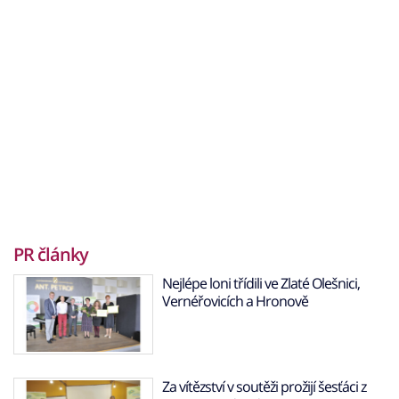
PR články
Nejlépe loni třídili ve Zlaté Olešnici,
Vernéřovicích a Hronově
Za vítězství v soutěži prožijí šesťáci z