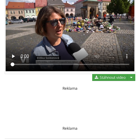
Stáh
Stáhnout video
Reklama
Reklama