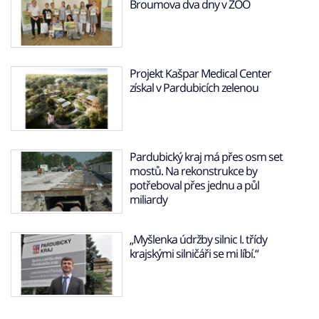
Broumova dva dny v ZOO
Projekt Kašpar Medical Center
získal v Pardubicích zelenou
Pardubický kraj má přes osm set
mostů. Na rekonstrukce by
potřeboval přes jednu a půl
miliardy
„Myšlenka údržby silnic I. třídy
krajskými silničáři se mi líbí.“