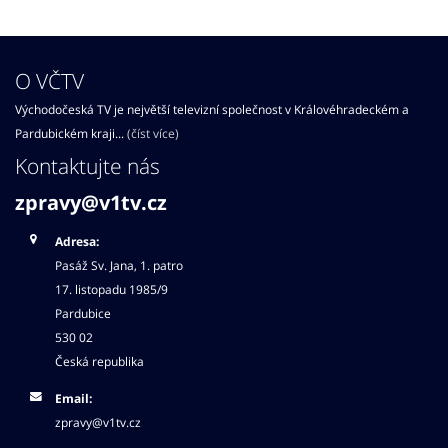
O VČTV
Východočeská TV je největší televizní společnost v Královéhradeckém a
Pardubickém kraji...
(číst více)
Kontaktujte nás
zpravy@v1tv.cz
Adresa:
Pasáž Sv. Jana, 1. patro
17. listopadu 1985/9
Pardubice
530 02
Česká republika
Email:
zpravy@v1tv.cz