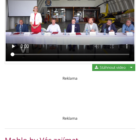
Stáh
Stáhnout video
Reklama
Reklama