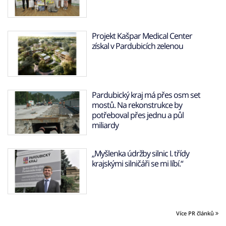
Projekt Kašpar Medical Center
získal v Pardubicích zelenou
Pardubický kraj má přes osm set
mostů. Na rekonstrukce by
potřeboval přes jednu a půl
miliardy
„Myšlenka údržby silnic I. třídy
krajskými silničáři se mi líbí.“
Více PR článků