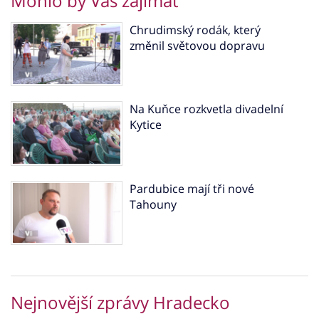
Mohlo by Vás zajímat
Chrudimský rodák, který
změnil světovou dopravu
Na Kuňce rozkvetla divadelní
Kytice
Pardubice mají tři nové
Tahouny
Nejnovější zprávy Hradecko