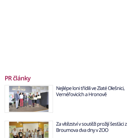
PR články
Nejlépe loni třídili ve Zlaté Olešnici,
Vernéřovicích a Hronově
Za vítězství v soutěži prožijí šesťáci z
Broumova dva dny v ZOO